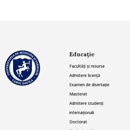
Educație
Facultăți și resurse
Admitere licență
Examen de disertație
Masterat
Admitere studenți
internaționali
Doctorat