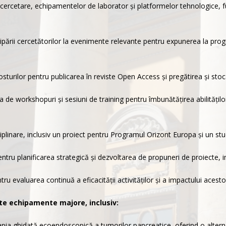
de cercetare, echipamentelor de laborator și platformelor tehnologice,
ticipării cercetătorilor la evenimente relevante pentru expunerea la pr
osturilor pentru publicarea în reviste Open Access și pregătirea și st
 de workshopuri și sesiuni de training pentru îmbunătățirea abilitățil
iplinare, inclusiv un proiect pentru Programul Orizont Europa și un stu
pentru planificarea strategică și dezvoltarea de propuneri de proiecte, i
ru evaluarea continuă a eficacității activităților și a impactului acest
nate echipamente majore, inclusiv:
pia ghidată ecoendoscopică a tumorilor pancreatice, oferind o alternat