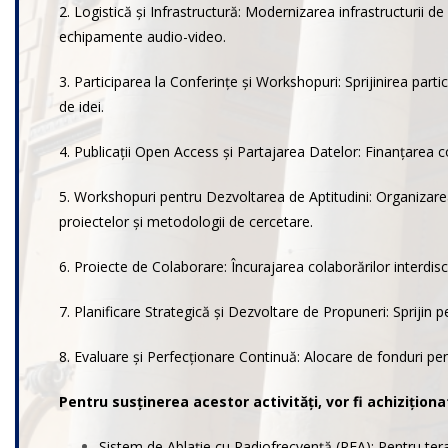
2. Logistică și Infrastructură: Modernizarea infrastructurii 
echipamente audio-video.
3. Participarea la Conferințe și Workshopuri: Sprijinirea par
de idei.
4. Publicații Open Access și Partajarea Datelor: Finanțarea c
5. Workshopuri pentru Dezvoltarea de Aptitudini: Organizarea
proiectelor și metodologii de cercetare.
6. Proiecte de Colaborare: Încurajarea colaborărilor interdisc
7. Planificare Strategică și Dezvoltare de Propuneri: Sprijin 
8. Evaluare și Perfecționare Continuă: Alocare de fonduri pent
Pentru susținerea acestor activități, vor fi achizițio
Sistem de Ablație cu Radiofrecvență (RFA): Pentru tera