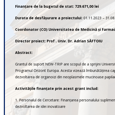
Finanțare de la bugetul de stat:
729.671,00 lei
Durata de desfășurare a proiectului:
01.11.2023 – 31.08.
Coordonator (CO) Universitatea de Medicină și Farmac
Director proiect
: Prof . Univ. Dr. Adrian SĂFTOIU
Abstract:
Grantul de suport NEW-TRIP are scopul de a sprijini Universi
Programul Orizont Europa. Acesta vizează îmbunătățirea capaci
dezvoltarea de organoizi din neoplasmele mucinoase papilare 
Activitățile finanțate prin acest grant includ:
1. Personalul de Cercetare: Finanțarea personalului supliment
dezvoltarea de idei inovatoare