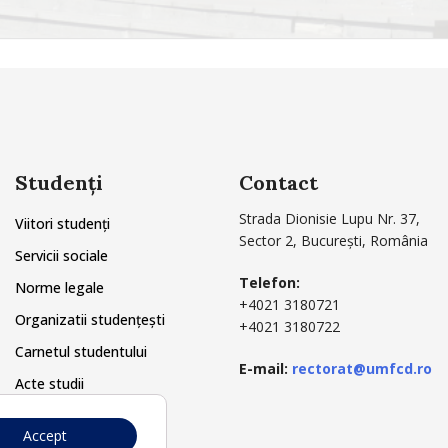
Studenți
Contact
Strada Dionisie Lupu Nr. 37,
Viitori studenți
Sector 2, București, România
Servicii sociale
Telefon:
Norme legale
+4021 3180721
Organizatii studențești
+4021 3180722
Carnetul studentului
E-mail:
rectorat@umfcd.ro
Acte studii
Secretariat
Accept