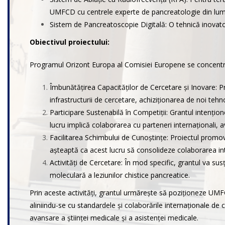
UMFCD cu centrele experte de pancreatologie din lum
Sistem de Pancreatoscopie Digitală: O tehnică inovato
Obiectivul proiectului:
Programul Orizont Europa al Comisiei Europene se concentr
Îmbunătățirea Capacităților de Cercetare și Inovare: P
infrastructurii de cercetare, achiziționarea de noi tehn
Participare Sustenabilă în Competiții: Grantul intenți
lucru implică colaborarea cu parteneri internaționali, 
Facilitarea Schimbului de Cunoștințe: Proiectul promove
așteaptă ca acest lucru să consolideze colaborarea inte
Activități de Cercetare: În mod specific, grantul va s
moleculară a leziunilor chistice pancreatice.
Prin aceste activități, grantul urmărește să poziționeze UMFCD
aliniindu-se cu standardele și colaborările internaționale de c
avansare a științei medicale și a asistenței medicale.