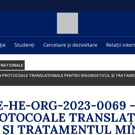
ție
Studenți
Cercetare și dezvoltare
Relații inte
 NATIONALE
G ÎN PROTOCOALE TRANSLAȚIONALE PENTRU DIAGNOSTICUL ȘI TRATAME
RE-HE-ORG-2023-0069 
ROTOCOALE TRANSLA
 ȘI TRATAMENTUL MIN