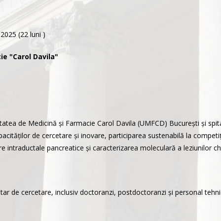
2025 (22 luni )
ie "Carol Davila"
tatea de Medicină și Farmacie Carol Davila (UMFCD) București și spital
tăților de cercetare și inovare, participarea sustenabilă la competiții,
intraductale pancreatice și caracterizarea moleculară a leziunilor chi
ar de cercetare, inclusiv doctoranzi, postdoctoranzi și personal tehni