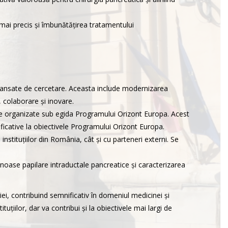
mai precis și îmbunătățirea tratamentului
 avansate de cercetare. Aceasta include modernizarea
, colaborare și inovare.
ile organizate sub egida Programului Orizont Europa. Acest
ificative la obiectivele Programului Orizont Europa.
stituțiilor din România, cât și cu parteneri externi. Se
noase papilare intraductale pancreatice și caracterizarea
iei, contribuind semnificativ în domeniul medicinei și
uțiilor, dar va contribui și la obiectivele mai largi de