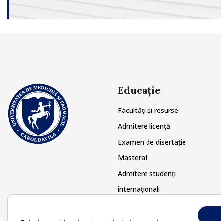
Educație
Facultăți și resurse
Admitere licență
Examen de disertație
Masterat
Admitere studenți
internaționali
Doctorat
Postuniversitar