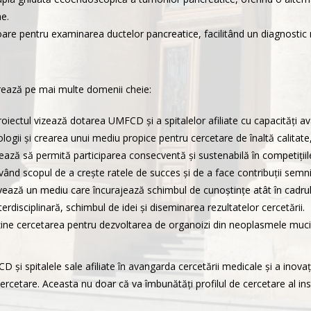
e.
are pentru examinarea ductelor pancreatice, facilitând un diagnostic 
ează pe mai multe domenii cheie:
roiectul vizează dotarea UMFCD și a spitalelor afiliate cu capacități
ologii și crearea unui mediu propice pentru cercetare de înaltă calitate
onează să permită participarea consecventă și sustenabilă în competiți
având scopul de a crește ratele de succes și de a face contribuții semn
ază un mediu care încurajează schimbul de cunoștințe atât în cadrul in
rdisciplinară, schimbul de idei și diseminarea rezultatelor cercetării.
usține cercetarea pentru dezvoltarea de organoizi din neoplasmele muci
 și spitalele sale afiliate în avangarda cercetării medicale și a inovaț
ercetare. Aceasta nu doar că va îmbunătăți profilul de cercetare al instit