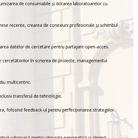
 furnizarea de consumabile și dotarea laboratoarelor cu
ogrese recente, crearea de conexiuni profesionale și schimbul
ocarea datelor de cercetare pentru partajare open-acces.
or cercetătorilor în scrierea de proiecte, managementul
diu multicentric.
nclusiv transferul de tehnologie.
ora, folosind feedback-ul pentru perfecționarea strategiilor.
ivă valoroasă pentru chirurgia pancreatică și aliniind