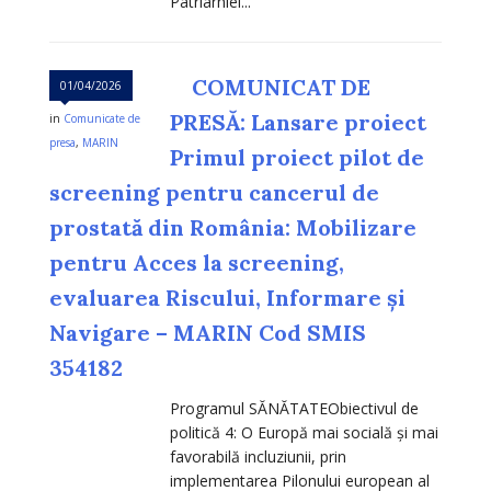
Patriarhiei...
COMUNICAT DE
01/04/2026
PRESĂ: Lansare proiect
in
Comunicate de
presa
,
MARIN
Primul proiect pilot de
screening pentru cancerul de
prostată din România: Mobilizare
pentru Acces la screening,
evaluarea Riscului, Informare și
Navigare – MARIN Cod SMIS
354182
Programul SĂNĂTATEObiectivul de
politică 4: O Europă mai socială și mai
favorabilă incluziunii, prin
implementarea Pilonului european al