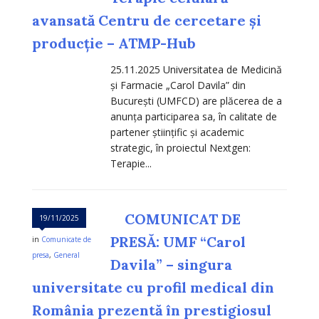
avansată Centru de cercetare și
producție – ATMP-Hub
25.11.2025 Universitatea de Medicină
și Farmacie „Carol Davila” din
București (UMFCD) are plăcerea de a
anunța participarea sa, în calitate de
partener științific și academic
strategic, în proiectul Nextgen:
Terapie...
COMUNICAT DE
19/11/2025
PRESĂ: UMF “Carol
in
Comunicate de
presa
,
General
Davila” – singura
universitate cu profil medical din
România prezentă în prestigiosul