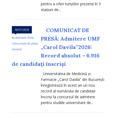
pentru a oferi turiștilor prezenți în 5
stațiuni de...
COMUNICAT DE
18/07/2026
PRESĂ: Admitere UMF
in
Admitere 2026
,
Comunicate de presa
,
„Carol Davila”2026:
General
Record absolut – 6.916
de candidați înscriși
Universitatea de Medicină și
Farmacie „Carol Davila” din București
înregistrează în acest an un nou
record al numărului de candidați
înscriși la concursul de admitere
pentru studiile universitare de...