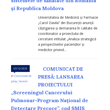
sistemele de sănătate din România
și Republica Moldova
Universitatea de Medicină și Farmacie
„Carol Davila” din București anunță
câștigarea și demararea în calitate de
coordonator a proiectului de
cercetare intitulat „Analiza strategică
a perspectivelor pacienților și
medicilor privind...
COMUNICAT DE
03/12/2025
PRESĂ: LANSAREA
in
Comunicate de
presa
,
General
PROIECTULUI
„Screeningul Cancerului
Pulmonar-Program Național de
Detectare Precoce”, cod SMIS