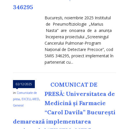
346295
București, noiembrie 2025 Institutul
de Pneumoftiziologie „Marius
Nasta” are onoarea de a anunța
începerea proiectului „Screeningul
Cancerului Pulmonar-Program
Național de Detectare Precoce”, cod
SMIS 346295, proiect implementat în
parteneriat cu...
COMUNICAT DE
02/12/2025
PRESĂ: Universitatea de
in
Comunicate de
presa
,
EXCELL-MED
,
Medicină și Farmacie
General
“Carol Davila” București
demarează implementarea