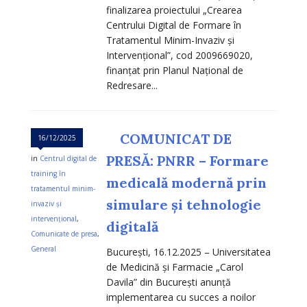
finalizarea proiectului „Crearea
Centrului Digital de Formare în
Tratamentul Minim-Invaziv și
Intervențional”, cod 2009669020,
finanțat prin Planul Național de
Redresare...
COMUNICAT DE
16/12/2025
PRESĂ: PNRR – Formare
in
Centrul digital de
training în
medicală modernă prin
tratamentul minim-
simulare și tehnologie
invaziv și
intervențional
,
digitală
Comunicate de presa
,
General
București, 16.12.2025 – Universitatea
de Medicină și Farmacie „Carol
Davila” din București anunță
implementarea cu succes a noilor