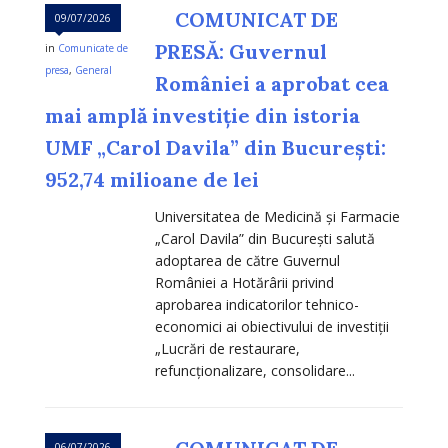
COMUNICAT DE
09/07/2026
PRESĂ: Guvernul
in
Comunicate de
presa
,
General
României a aprobat cea
mai amplă investiție din istoria
UMF „Carol Davila” din București:
952,74 milioane de lei
Universitatea de Medicină și Farmacie
„Carol Davila” din București salută
adoptarea de către Guvernul
României a Hotărârii privind
aprobarea indicatorilor tehnico-
economici ai obiectivului de investiții
„Lucrări de restaurare,
refuncționalizare, consolidare...
06/07/2026