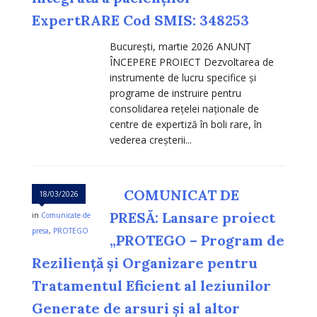
ExpertRARE Cod SMIS: 348253
Bucureşti, martie 2026 ANUNȚ
ÎNCEPERE PROIECT Dezvoltarea de
instrumente de lucru specifice și
programe de instruire pentru
consolidarea rețelei naționale de
centre de expertiză în boli rare, în
vederea creșterii...
COMUNICAT DE
18/03/2026
PRESĂ: Lansare proiect
in
Comunicate de
presa
,
PROTEGO
„PROTEGO – Program de
Reziliență și Organizare pentru
Tratamentul Eficient al leziunilor
Generate de arsuri și al altor