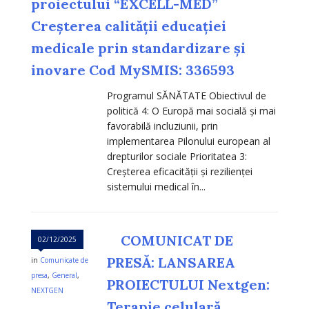
proiectului “EXCELL-MED”
Creșterea calității educației
medicale prin standardizare și
inovare Cod MySMIS: 336593
Programul SĂNĂTATE Obiectivul de
politică 4: O Europă mai socială și mai
favorabilă incluziunii, prin
implementarea Pilonului european al
drepturilor sociale Prioritatea 3:
Creșterea eficacității și rezilienței
sistemului medical în...
COMUNICAT DE
02/12/2025
PRESĂ: LANSAREA
in
Comunicate de
presa
,
General
,
PROIECTULUI Nextgen:
NEXTGEN
Terapie celulară