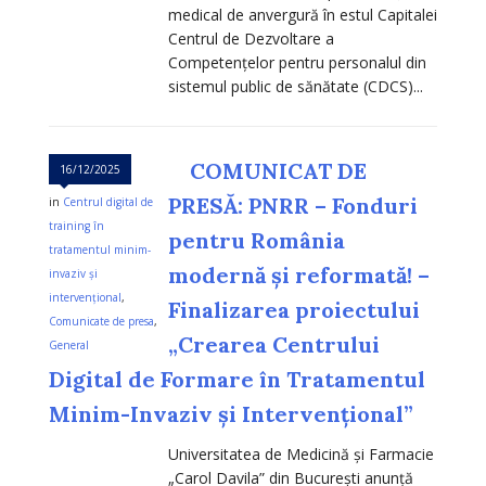
medical de anvergură în estul Capitalei
Centrul de Dezvoltare a
Competențelor pentru personalul din
sistemul public de sănătate (CDCS)...
COMUNICAT DE
16/12/2025
PRESĂ: PNRR – Fonduri
in
Centrul digital de
training în
pentru România
tratamentul minim-
modernă și reformată! –
invaziv și
intervențional
,
Finalizarea proiectului
Comunicate de presa
,
„Crearea Centrului
General
Digital de Formare în Tratamentul
Minim-Invaziv și Intervențional”
Universitatea de Medicină și Farmacie
„Carol Davila” din București anunță