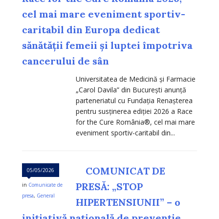
cel mai mare eveniment sportiv-
caritabil din Europa dedicat
sănătății femeii și luptei împotriva
cancerului de sân
Universitatea de Medicină și Farmacie
„Carol Davila” din București anunță
parteneriatul cu Fundația Renașterea
pentru susținerea ediției 2026 a Race
for the Cure România®, cel mai mare
eveniment sportiv-caritabil din...
COMUNICAT DE
05/05/2026
PRESĂ: „STOP
in
Comunicate de
presa
,
General
HIPERTENSIUNII” – o
inițiativă națională de prevenție,