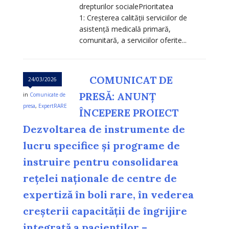
drepturilor socialePrioritatea
1: Creșterea calității serviciilor de
asistență medicală primară,
comunitară, a serviciilor oferite...
COMUNICAT DE
24/03/2026
PRESĂ: ANUNȚ
in
Comunicate de
presa
,
ExpertRARE
ÎNCEPERE PROIECT
Dezvoltarea de instrumente de
lucru specifice și programe de
instruire pentru consolidarea
rețelei naționale de centre de
expertiză în boli rare, în vederea
creșterii capacității de îngrijire
integrată a pacienților –