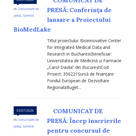
COMUNICAT DE
PRESĂ: Conferința de
in
Comunicate de
presa
,
General
lansare a Proiectului
BioMedLake
Titlul proiectului: Bioinnovative Center
for Integrated Medical Data and
Research in BucharestBeneficiar:
Universitatea de Medicină și Farmacie
„Carol Davila” din BucureștiCod
Proiect: 350221Sursă de finanțare:
Fondul European de Dezvoltare
RegionalăBuget...
COMUNICAT DE
03/07/2026
PRESĂ: Încep înscrierile
in
Comunicate de
presa
,
General
pentru concursul de