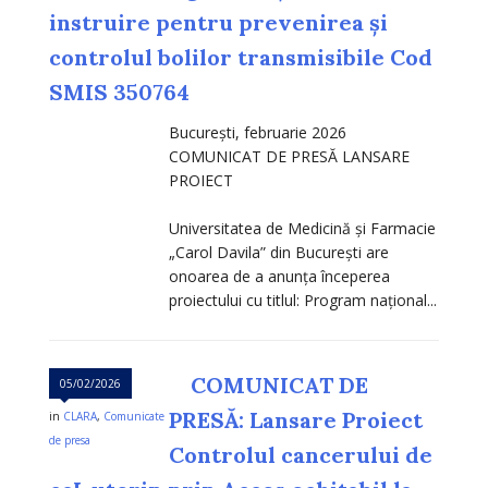
instruire pentru prevenirea și
controlul bolilor transmisibile Cod
SMIS 350764
Bucureşti, februarie 2026
COMUNICAT DE PRESĂ LANSARE
PROIECT
Universitatea de Medicină și Farmacie
„Carol Davila” din București are
onoarea de a anunța începerea
proiectului cu titlul: Program național...
COMUNICAT DE
05/02/2026
PRESĂ: Lansare Proiect
in
CLARA
,
Comunicate
de presa
Controlul cancerului de