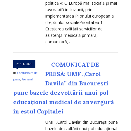
politică 4: O Europă mai socială și mai
favorabilă incluziunii, prin
implementarea Pilonului european al
drepturilor socialePrioritatea 1:
Creșterea calității serviciilor de
asistență medicală primară,
comunitară, a...
COMUNICAT DE
21/01/2026
PRESĂ: UMF „Carol
in
Comunicate de
presa
,
General
Davila” din București
pune bazele dezvoltării unui pol
educațional medical de anvergură
în estul Capitalei
UMF „Carol Davila” din București pune
bazele dezvoltării unui pol educațional