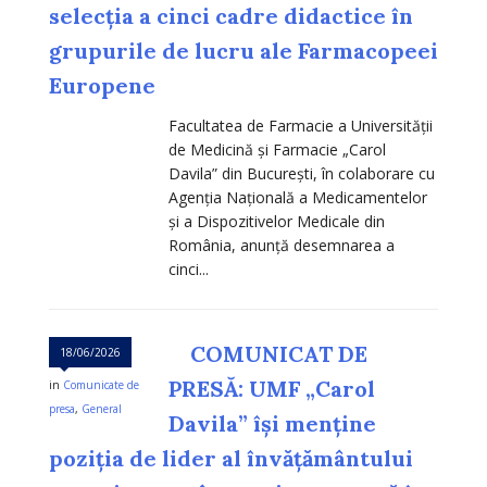
selecția a cinci cadre didactice în
grupurile de lucru ale Farmacopeei
Europene
Facultatea de Farmacie a Universității
de Medicină și Farmacie „Carol
Davila” din București, în colaborare cu
Agenția Națională a Medicamentelor
și a Dispozitivelor Medicale din
România, anunță desemnarea a
cinci...
COMUNICAT DE
18/06/2026
PRESĂ: UMF „Carol
in
Comunicate de
presa
,
General
Davila” își menține
poziția de lider al învățământului