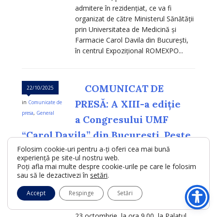
admitere în rezidențiat, ce va fi
organizat de către Ministerul Sănătății
prin Universitatea de Medicină și
Farmacie Carol Davila din București,
în centrul Expozițional ROMEXPO...
COMUNICAT DE
22/10/2025
PRESĂ: A XIII-a ediție
in
Comunicate de
presa
,
General
a Congresului UMF
“Carol Davila” din București. Peste
Folosim cookie-uri pentru a-ți oferi cea mai bună
6000 de participanți la Palatul
experiență pe site-ul nostru web.
Parlamentului
Poți afla mai multe despre cookie-urile pe care le folosim
sau să le dezactivezi în
setări
.
A XIII-a ediție a Congresului
Accept
Respinge
Setări
Universității de Medicină și Farmacie
“Carol Davila” din București începe joi,
23 octombrie, la ora 9.00, la Palatul