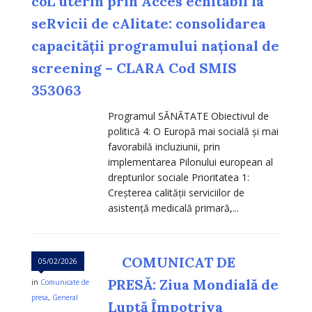
coL uterin prin Acces echitabil la
seRvicii de cAlitate: consolidarea
capacității programului național de
screening – CLARA Cod SMIS
353063
Programul SĂNĂTATE Obiectivul de
politică 4: O Europă mai socială și mai
favorabilă incluziunii, prin
implementarea Pilonului european al
drepturilor sociale Prioritatea 1:
Creșterea calității serviciilor de
asistență medicală primară,...
COMUNICAT DE
05/02/2026
PRESĂ: Ziua Mondială de
in
Comunicate de
presa
,
General
Luptă Împotriva