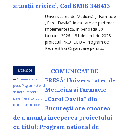
situații critice”, Cod SMIS 348413
Universitatea de Medicină și Farmacie
„Carol Davila”, in calitate de partener
implementează, în perioada 30
ianuarie 2026 – 31 decembrie 2028,
proiectul PROTEGO – Program de
Reziliență și Organizare pentru...
COMUNICAT DE
13/03/2026
PRESĂ: Universitatea de
in
Comunicate de
presa
,
Program national
Medicină și Farmacie
de instruire pentru
„Carol Davila” din
prevenirea si controlul
bolilor transmisibile
București are onoarea
de a anunța începerea proiectului
cu titlul: Program național de