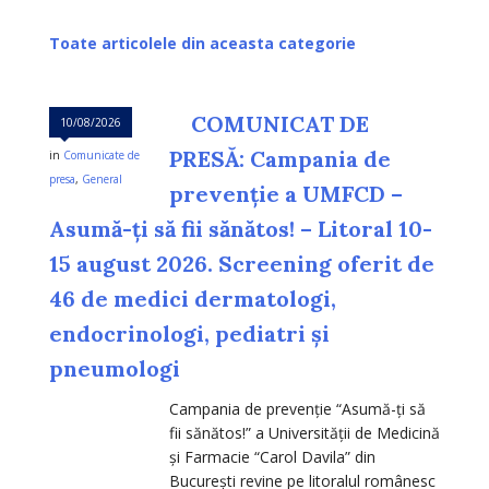
COMUNICAT DE
10/08/2026
PRESĂ: Campania de
in
Comunicate de
presa
,
General
prevenție a UMFCD –
Asumă-ți să fii sănătos! – Litoral 10-
15 august 2026. Screening oferit de
46 de medici dermatologi,
endocrinologi, pediatri și
pneumologi
Campania de prevenție “Asumă-ți să
fii sănătos!” a Universității de Medicină
și Farmacie “Carol Davila” din
București revine pe litoralul românesc