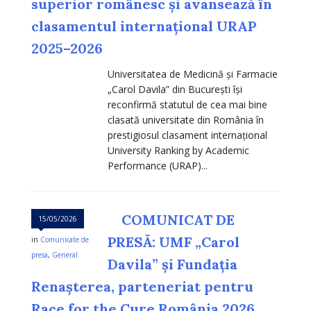
superior românesc și avansează în
clasamentul internațional URAP
2025–2026
Universitatea de Medicină și Farmacie
„Carol Davila” din București își
reconfirmă statutul de cea mai bine
clasată universitate din România în
prestigiosul clasament internațional
University Ranking by Academic
Performance (URAP)...
COMUNICAT DE
15/05/2026
PRESĂ: UMF „Carol
in
Comunicate de
presa
,
General
Davila” și Fundația
Renașterea, parteneriat pentru
Race for the Cure România 2026,