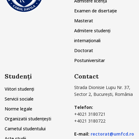
Admitere licență
Examen de disertație
Masterat
Admitere studenți
internaționali
Doctorat
Postuniversitar
Studenți
Contact
Strada Dionisie Lupu Nr. 37,
Viitori studenți
Sector 2, București, România
Servicii sociale
Telefon:
Norme legale
+4021 3180721
Organizatii studențești
+4021 3180722
Carnetul studentului
E-mail:
rectorat@umfcd.ro
Acte studii