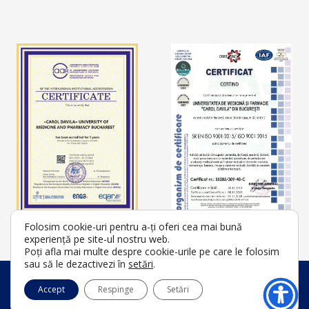
Folosim cookie-uri pentru a-ți oferi cea mai bună
experiență pe site-ul nostru web.
Poți afla mai multe despre cookie-urile pe care le folosim
sau să le dezactivezi în
setări
.
© 2026 Universitatea de Medicină și Farmacie "Carol Davila" |
Accept
Respinge
Setări
Toate drepturile rezervate.