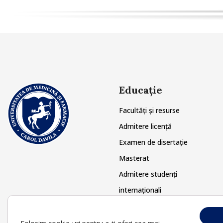
Educație
Facultăți și resurse
Admitere licență
Examen de disertație
Masterat
Admitere studenți
internaționali
Doctorat
Postuniversitar