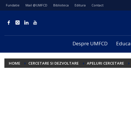
Fundatie
Mail @UMFCD
Biblioteca
Editura
Contact
Despre UMFCD
Educa
HOME
CERCETARE SI DEZVOLTARE
APELURI CERCETARE