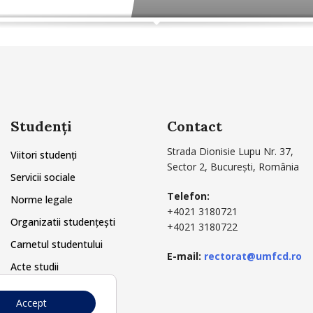
Studenți
Contact
Strada Dionisie Lupu Nr. 37,
Viitori studenți
Sector 2, București, România
Servicii sociale
Telefon:
Norme legale
+4021 3180721
Organizatii studențești
+4021 3180722
Carnetul studentului
E-mail:
rectorat@umfcd.ro
Acte studii
Secretariat
Accept