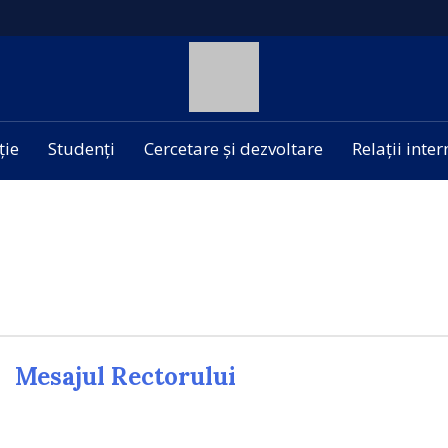
ție
Studenți
Cercetare și dezvoltare
Relații inte
Mesajul Rectorului