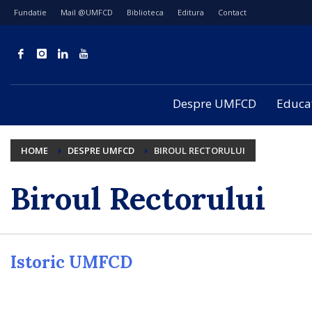
Fundatie
Mail @UMFCD
Biblioteca
Editura
Contact
Despre UMFCD
Educa
HOME
DESPRE UMFCD
BIROUL RECTORULUI
Biroul Rectorului
Istoric UMFCD