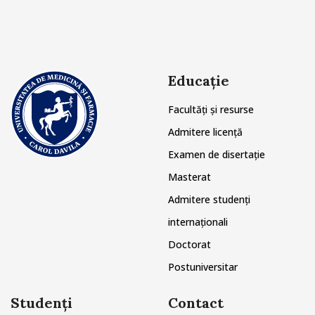
Educație
Facultăți și resurse
Admitere licență
Examen de disertație
Masterat
Admitere studenți
internaționali
Doctorat
Postuniversitar
Studenți
Contact