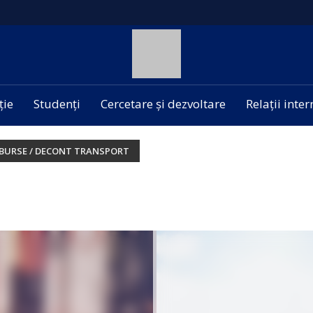
ție
Studenți
Cercetare și dezvoltare
Relații inte
/ BURSE / DECONT TRANSPORT