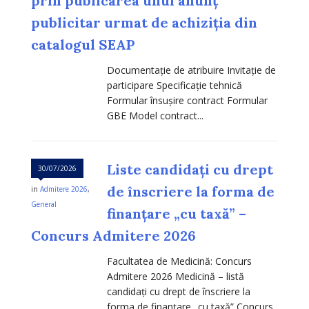
prin publicarea unui anunț
publicitar urmat de achiziția din
catalogul SEAP
Documentație de atribuire Invitație de
participare Specificație tehnică
Formular însușire contract Formular
GBE Model contract...
Liste candidați cu drept
30/07/2026
de înscriere la forma de
in
Admitere 2026
,
General
finanțare „cu taxă” –
Concurs Admitere 2026
Facultatea de Medicină: Concurs
Admitere 2026 Medicină – listă
candidați cu drept de înscriere la
forma de finanțare „cu taxă” Concurs