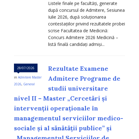
Listele finale pe facultăți, generate
după concursul de Admitere, Sesiunea
Iulie 2026, după soluționarea
contestațiilor privind rezultatele probei
scrise Facultatea de Medicină:
Concurs Admitere 2026 Medicină –
listă finală candidați admiși...
Rezultate Examene
28/07/2026
Admitere Programe de
in
Admitere Master
2026
,
General
studii universitare
nivel II – Master „Cercetări și
intervenții operaționale în
managementul serviciilor medico-
sociale și al sănătății publice” și
„Managementul Serviciilor de