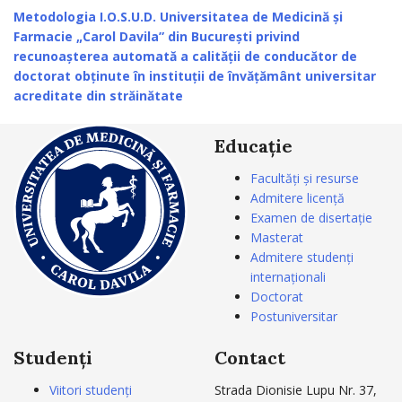
Metodologia I.O.S.U.D. Universitatea de Medicină şi
Farmacie „Carol Davila” din Bucureşti privind
recunoaşterea automată a calităţii de conducător de
doctorat obţinute în instituţii de învăţământ universitar
acreditate din străinătate
Educație
Facultăți și resurse
Admitere licență
Examen de disertație
Masterat
Admitere studenți
internaționali
Doctorat
Postuniversitar
Studenți
Contact
Viitori studenți
Strada Dionisie Lupu Nr. 37,