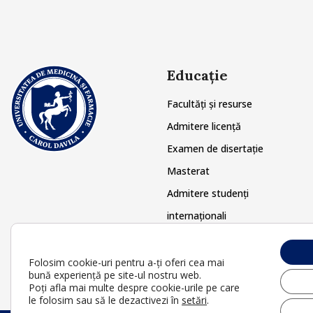
Educație
Facultăți și resurse
Admitere licență
Examen de disertație
Masterat
Admitere studenți
internaționali
Doctorat
Postuniversitar
Folosim cookie-uri pentru a-ți oferi cea mai
bună experiență pe site-ul nostru web.
Poți afla mai multe despre cookie-urile pe care
le folosim sau să le dezactivezi în
setări
.