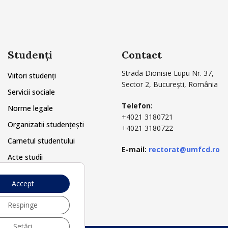
Studenți
Contact
Strada Dionisie Lupu Nr. 37,
Viitori studenți
Sector 2, București, România
Servicii sociale
Telefon:
Norme legale
+4021 3180721
Organizatii studențești
+4021 3180722
Carnetul studentului
E-mail:
rectorat@umfcd.ro
Acte studii
Secretariat
Accept
Respinge
Setări