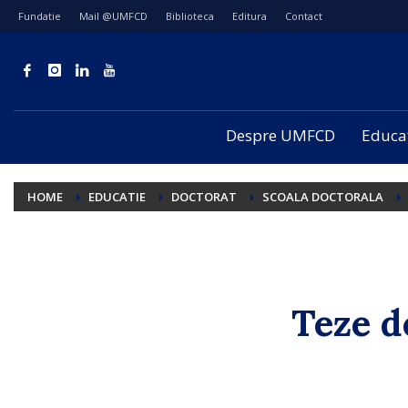
Fundatie
Mail @UMFCD
Biblioteca
Editura
Contact
Despre UMFCD
Educa
HOME
EDUCATIE
DOCTORAT
SCOALA DOCTORALA
Teze d