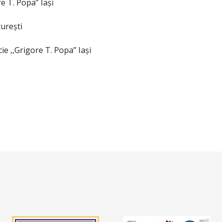
 T. Popa” Iași
ureşti
 ,,Grigore T. Popa” Iași