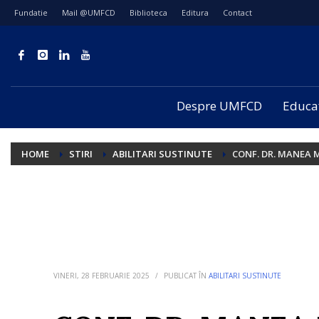
Fundatie
Mail @UMFCD
Biblioteca
Editura
Contact
Despre UMFCD
Educa
HOME
STIRI
ABILITARI SUSTINUTE
CONF. DR. MANEA 
VINERI, 28 FEBRUARIE 2025
/
PUBLICAT ÎN
ABILITARI SUSTINUTE