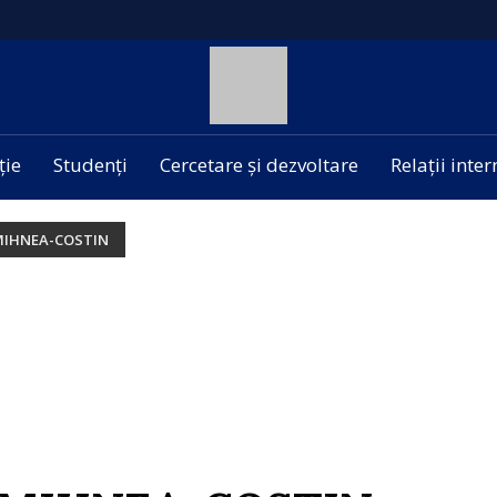
ție
Studenți
Cercetare și dezvoltare
Relații inte
MIHNEA-COSTIN