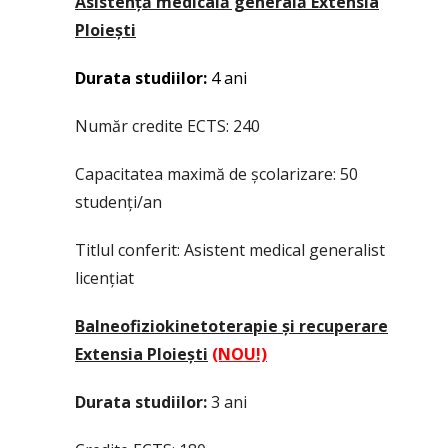
Asistență medicală generală Extensia
Ploiești
Durata studiilor
:
4 ani
Număr credite ECTS: 240
Capacitatea maximă de școlarizare: 50
studenți/an
Titlul conferit: Asistent medical generalist
licențiat
Balneofiziokinetoterapie și recuperare
Extensia Ploiești
(NOU!)
Durata studiilor
:
3 ani