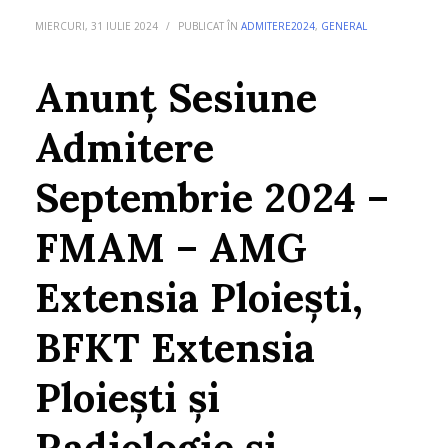
MIERCURI, 31 IULIE 2024
/
PUBLICAT ÎN
ADMITERE2024
,
GENERAL
Anunț Sesiune
Admitere
Septembrie 2024 –
FMAM – AMG
Extensia Ploiești,
BFKT Extensia
Ploiești și
Radiologie și