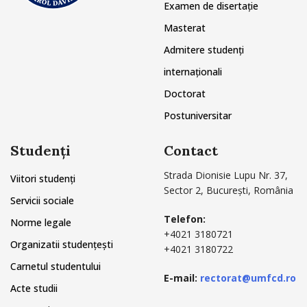
Examen de disertație
Masterat
Admitere studenți
internaționali
Doctorat
Postuniversitar
Studenți
Contact
Strada Dionisie Lupu Nr. 37,
Viitori studenți
Sector 2, București, România
Servicii sociale
Telefon:
Norme legale
+4021 3180721
Organizatii studențești
+4021 3180722
Carnetul studentului
E-mail:
rectorat@umfcd.ro
Acte studii