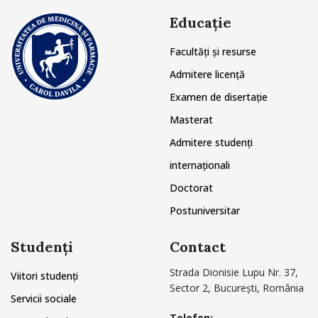
Educație
Facultăți și resurse
Admitere licență
Examen de disertație
Masterat
Admitere studenți
internaționali
Doctorat
Postuniversitar
Studenți
Contact
Strada Dionisie Lupu Nr. 37,
Viitori studenți
Sector 2, București, România
Servicii sociale
Telefon: