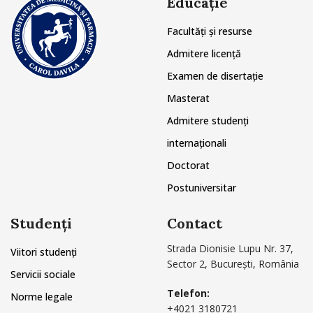
Educație
Facultăți și resurse
Admitere licență
Examen de disertație
Masterat
Admitere studenți
internaționali
Doctorat
Postuniversitar
Studenți
Contact
Strada Dionisie Lupu Nr. 37,
Viitori studenți
Sector 2, București, România
Servicii sociale
Telefon:
Norme legale
+4021 3180721