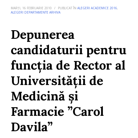
MARȚI, 16 FEBRUARIE 2010
/
PUBLICAT ÎN
ALEGERI ACADEMICE 2016
,
ALEGERI DEPARTAMENTE ARHIVA
Depunerea
candidaturii pentru
funcția de Rector al
Universității de
Medicină și
Farmacie ”Carol
Davila”