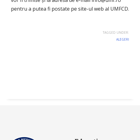
vor fi trimise și la adresa de e-mail info@umf.ro
pentru a putea fi postate pe site-ul web al UMFCD.
TAGGED UNDER:
ALEGERI