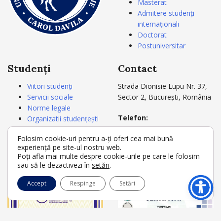
Masterat
Admitere studenți
internaționali
Doctorat
Postuniversitar
Studenți
Contact
Viitori studenți
Strada Dionisie Lupu Nr. 37,
Servicii sociale
Sector 2, București, România
Norme legale
Telefon:
Organizatii studențești
+4021 3180721
Carnetul studentului
Folosim cookie-uri pentru a-ți oferi cea mai bună
+4021 3180722
Acte studii
experiență pe site-ul nostru web.
Secretariat
Poți afla mai multe despre cookie-urile pe care le folosim
E-mail:
rectorat@umfcd.ro
sau să le dezactivezi în
setări
.
Accept
Respinge
Setări