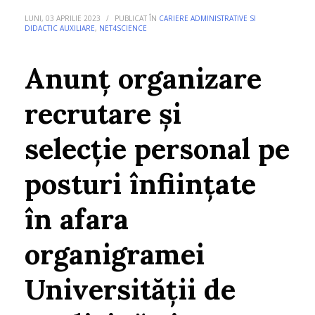
LUNI, 03 APRILIE 2023
/
PUBLICAT ÎN
CARIERE ADMINISTRATIVE SI
DIDACTIC AUXILIARE
,
NET4SCIENCE
Anunț organizare
recrutare și
selecție personal pe
posturi înființate
în afara
organigramei
Universității de