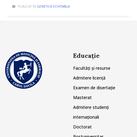
PUBLICAT ÎN
GENETICA ECHITABILA
Educație
Facultăți și resurse
Admitere licență
Examen de disertație
Masterat
Admitere studenți
internaționali
Doctorat
Postuniversitar