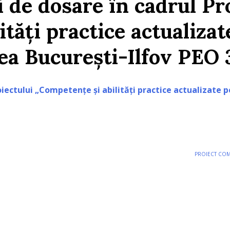
i de dosare în cadrul Pr
ități practice actualiza
 București-Ilfov PEO 
roiectului „Competențe și abilități practice actualizate
PROIECT COMP