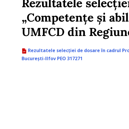
Rezultatele selecție
„Competențe și abil
UMFCD din Regiunea
Rezultatele selecției de dosare în cadrul P
București-Ilfov PEO 317271