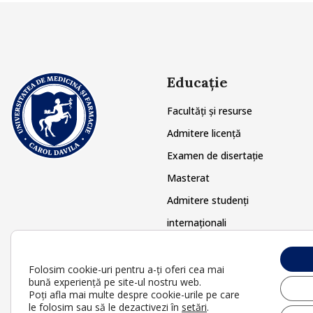
Educație
Facultăți și resurse
Admitere licență
Examen de disertație
Masterat
Admitere studenți
internaționali
Doctorat
Postuniversitar
Folosim cookie-uri pentru a-ți oferi cea mai
bună experiență pe site-ul nostru web.
Poți afla mai multe despre cookie-urile pe care
le folosim sau să le dezactivezi în
setări
.