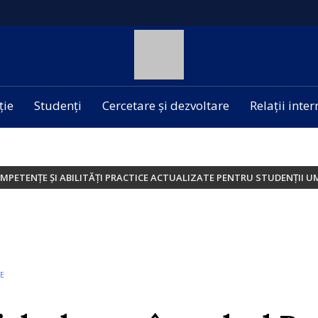
ție
Studenți
Cercetare și dezvoltare
Relații inte
OMPETENȚE ȘI ABILITĂȚI PRACTICE ACTUALIZATE PENTRU STUDENȚII U
CE