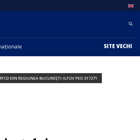
SITE VECHI
rnaționale
MFCD DIN REGIUNEA BUCUREȘTI-ILFOV PEO 317271