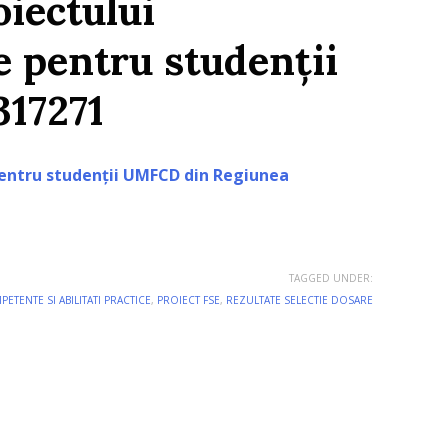
oiectului
te pentru studenții
317271
 pentru studenții UMFCD din Regiunea
TAGGED UNDER:
ETENTE SI ABILITATI PRACTICE
,
PROIECT FSE
,
REZULTATE SELECTIE DOSARE