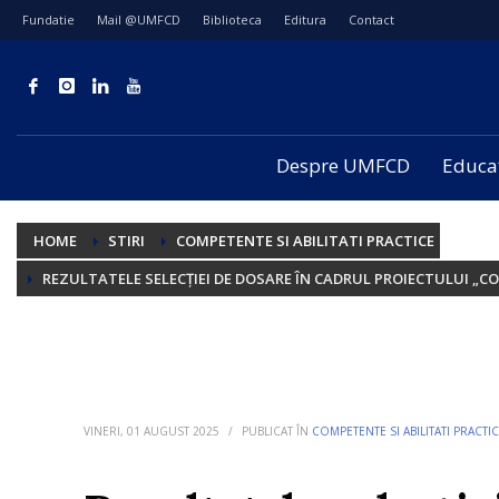
Fundatie
Mail @UMFCD
Biblioteca
Editura
Contact
Despre UMFCD
Educa
HOME
STIRI
COMPETENTE SI ABILITATI PRACTICE
REZULTATELE SELECȚIEI DE DOSARE ÎN CADRUL PROIECTULUI „C
VINERI, 01 AUGUST 2025
/
PUBLICAT ÎN
COMPETENTE SI ABILITATI PRACTI