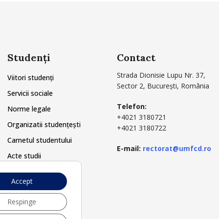
Studenți
Contact
Strada Dionisie Lupu Nr. 37,
Viitori studenți
Sector 2, București, România
Servicii sociale
Telefon:
Norme legale
+4021 3180721
Organizatii studențești
+4021 3180722
Carnetul studentului
E-mail:
rectorat@umfcd.ro
Acte studii
Secretariat
Accept
Respinge