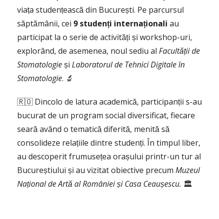
viața studențească din București. Pe parcursul
săptămânii, cei
9 studenți internaționali
au
participat la o serie de activități și workshop-uri,
explorând, de asemenea, noul sediu al
Facultății de
Stomatologie
și
Laboratorul de Tehnici Digitale în
Stomatologie
. 🔬
🇷🇴 Dincolo de latura academică, participanții s-au
bucurat de un program social diversificat, fiecare
seară având o tematică diferită, menită să
consolideze relațiile dintre studenți. În timpul liber,
au descoperit frumusețea orașului printr-un tur al
Bucureștiului și au vizitat obiective precum
Muzeul
Național de Artă al României și Casa Ceaușescu.
🏛️