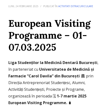
LUNI, 24 FEBRUARIE 2025
/
PUBLICAT ÎN
ACTIVITATI EXTRACURICULARE
European Visiting
Programme – 01-
07.03.2025
Liga Studenților la Medicină Dentară București
,
în parteneriat cu
Universitatea de Medicină și
Farmacie “Carol Davila” din București
🏛️ prin
Direcția Antreprenoriat Studențesc, Alumni,
Activități Studențești, Proiecte și Programe,
organizează în perioada 🗓️
1-7 martie 2025
European Visiting Programme.
🧳