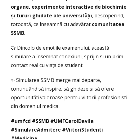
organe, experimente interactive de biochimie
și tururi ghidate ale universității
, descoperind,
totodată, ce înseamnă cu adevărat
comunitatea
SSMB
.
🤝 Dincolo de emoțiile examenului, această
simulare a însemnat conexiuni, sprijin și un prim
contact real cu viața de student.
✨ Simularea SSMB merge mai departe,
continuând să inspire, să ghideze și să ofere
oportunități valoroase pentru viitorii profesioniști
din domeniul medical.
#umfcd #SSMB #UMFCarolDavila
#SimulareAdmitere #ViitoriStudenti
#Medicina