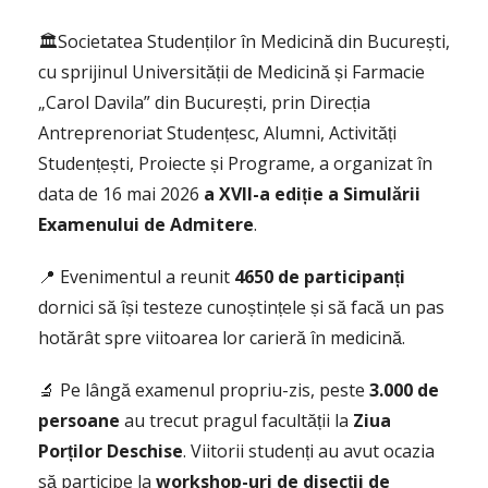
🏛️Societatea Studenților în Medicină din București,
cu sprijinul Universității de Medicină și Farmacie
„Carol Davila” din București, prin Direcția
Antreprenoriat Studențesc, Alumni, Activități
Studențești, Proiecte și Programe, a organizat în
data de 16 mai 2026
a XVII-a ediție a Simulării
Examenului de Admitere
.
📍 Evenimentul a reunit
4650 de participanți
dornici să își testeze cunoștințele și să facă un pas
hotărât spre viitoarea lor carieră în medicină.
🔬 Pe lângă examenul propriu-zis, peste
3.000 de
persoane
au trecut pragul facultății la
Ziua
Porților Deschise
. Viitorii studenți au avut ocazia
să participe la
workshop-uri
de disecții de