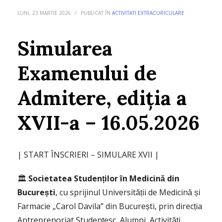
LUNI, 23 MARTIE 2026
/
PUBLICAT ÎN
ACTIVITATI EXTRACURICULARE
Simularea
Examenului de
Admitere, ediția a
XVII-a – 16.05.2026
| START ÎNSCRIERI – SIMULARE XVII |
🏛️
Societatea Studenților în Medicină din
București
, cu sprijinul Universității de Medicină și
Farmacie „Carol Davila” din București, prin direcția
Antreprenoriat Studențesc, Alumni, Activități