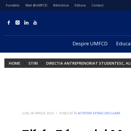
Fundatie
Mail @UMFCD
Biblioteca
Editura
Contact
Despre UMFCD
Educa
HOME
STIRI
DIRECTIA ANTREPRENORIAT STUDENTESC, AL
LUNI, 08 APRILIE 2024
/
PUBLICAT ÎN
ACTIVITATI EXTRACURICULARE