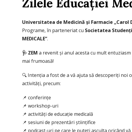
Zilele Educației Me
Universitatea de Medicină și Farmacie „Carol D
Programe, în parteneriat cu
Societatea Studenți
MEDICALE”
.
🩺 ZEM
a revenit și anul acesta cu mult entuziasm î
mai frumoasă!
🔍 Intenția a fost de a vă ajuta să descoperiți noi 
activități, precum:
📌 conferințe
📌 workshop-uri
📌 activități de educație medicală
📌 sesiuni de prezentări științifice
📌 podcast-uri pe care le puteți asculta oricând vă 