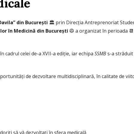
dicale
avila” din București
🏛 prin Direcția Antreprenoriat Studenț
lor în Medicină din București
🥼 a organizat în perioada 
n cadrul celei de-a XVII-a ediție, iar echipa
SSMB
s-a străduit
oportunități de dezvoltare multidisciplinară, în calitate de vii
doriți să vă dezvoltați în sfera medicală