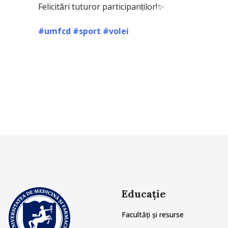
Felicitări tuturor participanților!✨
#umfcd
#sport
#vole
i
Educație
Facultăți și resurse