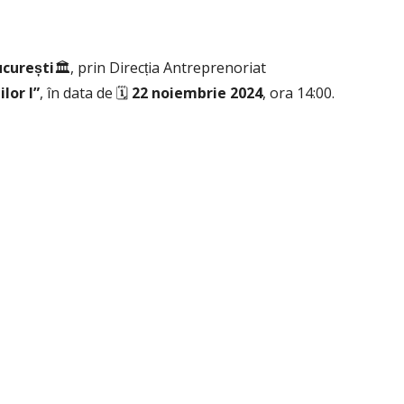
ucurești
🏛️, prin Direcția Antreprenoriat
lor I”
, în data de 🗓️
22 noiembrie 2024
, ora 14:00.