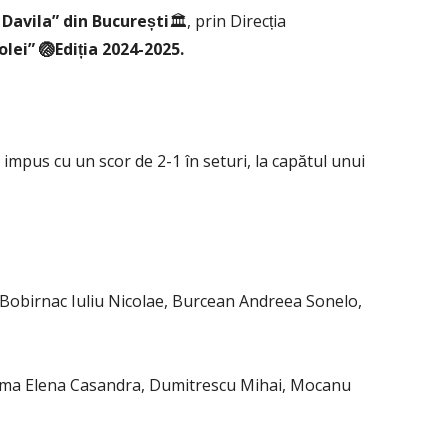
l Davila” din București
🏛️, prin Direcția
olei” 🏐Ediția 2024-2025.
 impus cu un scor de 2-1 în seturi, la capătul unui
 Bobirnac Iuliu Nicolae, Burcean Andreea Sonelo,
Huma Elena Casandra, Dumitrescu Mihai, Mocanu