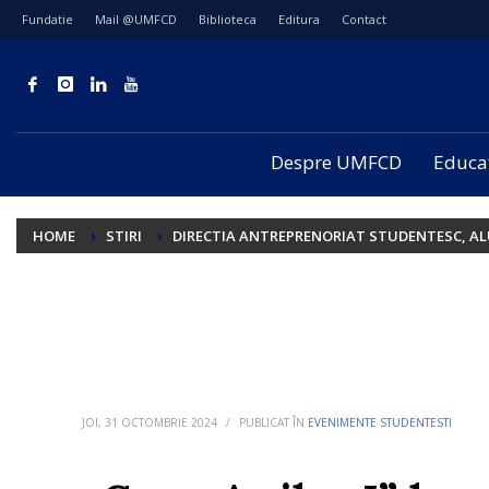
Fundatie
Mail @UMFCD
Biblioteca
Editura
Contact
Despre UMFCD
Educa
HOME
STIRI
DIRECTIA ANTREPRENORIAT STUDENTESC, AL
JOI, 31 OCTOMBRIE 2024
/
PUBLICAT ÎN
EVENIMENTE STUDENTESTI