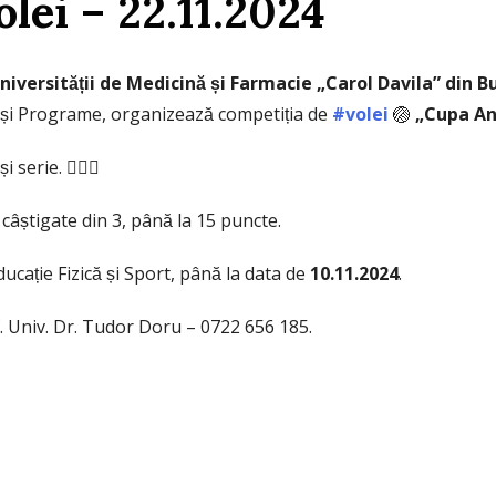
olei – 22.11.2024
niversității de Medicină și Farmacie „Carol Davila” din B
cte și Programe, organizează competiția de
#vole
i
🏐
„Cupa Ani
 serie. 🤾🏼‍♀️
âștigate din 3, până la 15 puncte.
cație Fizică și Sport, până la data de
10.11.2024
.
f. Univ. Dr. Tudor Doru – 0722 656 185.