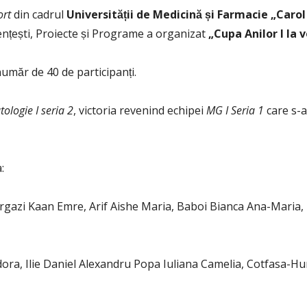
ort
din cadrul
Universității de Medicină și Farmacie „Caro
ențești, Proiecte și Programe a organizat
„Cupa Anilor I la v
număr de 40 de participanți.
ologie I seria 2
, victoria revenind echipei
MG I Seria 1
care s-a
:
orgazi Kaan Emre, Arif Aishe Maria, Baboi Bianca Ana-Maria,
dora, Ilie Daniel Alexandru Popa Iuliana Camelia, Cotfasa-