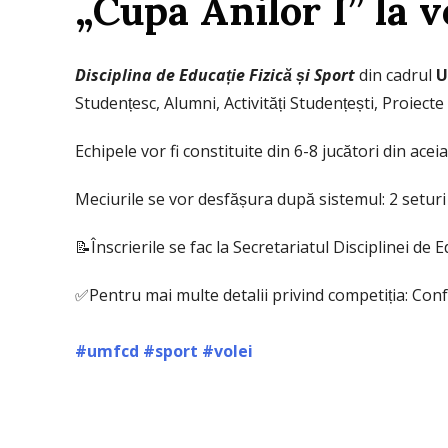
„Cupa Anilor I” la v
Disciplina de Educație Fizică și Sport
din cadrul
U
Studențesc, Alumni, Activități Studențești, Proie
Echipele vor fi constituite din 6-8 jucători din aceiași
Meciurile se vor desfășura după sistemul: 2 seturi c
📝Înscrierile se fac la Secretariatul Disciplinei de Edu
✅Pentru mai multe detalii privind competiția: Con
#umfcd
#sport
#vole
i