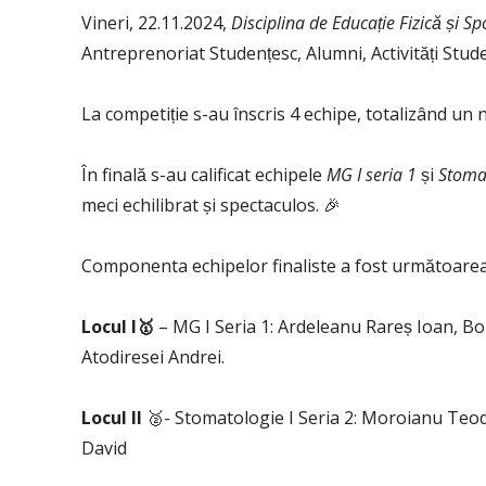
Vineri, 22.11.2024,
Disciplina de Educație Fizică și Sp
Antreprenoriat Studențesc, Alumni, Activități Stud
La competiție s-au înscris 4 echipe, totalizând un 
În finală s-au calificat echipele
MG I seria 1
și
Stomat
meci echilibrat și spectaculos. 🎉
Componenta echipelor finaliste a fost următoarea
Locul I🥇
– MG I Seria 1: Ardeleanu Rareș Ioan, B
Atodiresei Andrei.
Locul II
🥈- Stomatologie I Seria 2: Moroianu Teo
David