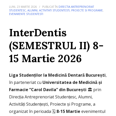
LUNI, 23 MARTIE 2026
/
PUBLICAT ÎN
DIRECTIA ANTREPRENORIAT
STUDENTESC, ALUMNI, ACTIVITATI STUDENTESTI, PROIECTE SI PROGRAME
,
EVENIMENTE STUDENTESTI
InterDentis
(SEMESTRUL II) 8-
15 Martie 2026
Liga Studenților la Medicină Dentară București
,
în parteneriat cu
Universitatea de Medicină și
Farmacie “Carol Davila” din București
🏛️ prin
Direcția Antreprenoriat Studențesc, Alumni,
Activități Studențești, Proiecte și Programe, a
organizat în perioada 🗓️
8-15 Martie
evenimentul