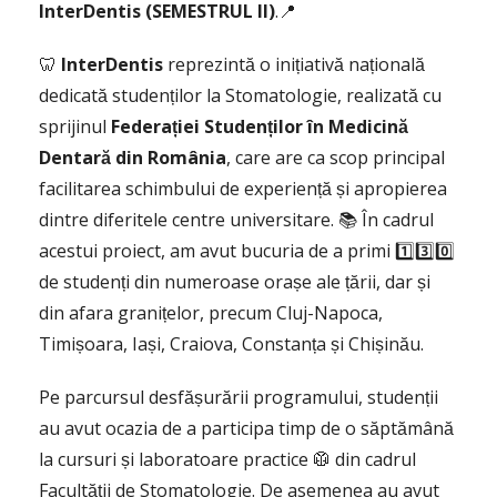
InterDentis (SEMESTRUL II)
.📍
🦷
InterDentis
reprezintă o inițiativă națională
dedicată studenților la Stomatologie, realizată cu
sprijinul
Federației Studenților în Medicină
Dentară din România
, care are ca scop principal
facilitarea schimbului de experiență și apropierea
dintre diferitele centre universitare. 📚 În cadrul
acestui proiect, am avut bucuria de a primi 1️⃣3️⃣0️⃣
de studenți din numeroase orașe ale țării, dar și
din afara granițelor, precum Cluj-Napoca,
Timișoara, Iași, Craiova, Constanța și Chișinău.
Pe parcursul desfășurării programului, studenții
au avut ocazia de a participa timp de o săptămână
la cursuri și laboratoare practice 🥼 din cadrul
Facultății de Stomatologie. De asemenea au avut