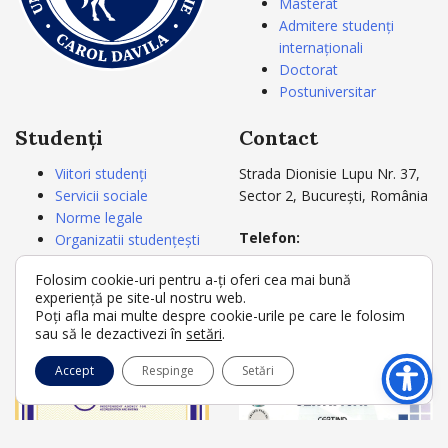
Masterat
Admitere studenți
internaționali
Doctorat
Postuniversitar
Studenți
Contact
Viitori studenți
Strada Dionisie Lupu Nr. 37,
Servicii sociale
Sector 2, București, România
Norme legale
Telefon:
Organizatii studențești
+4021 3180721
Carnetul studentului
Folosim cookie-uri pentru a-ți oferi cea mai bună
+4021 3180722
Acte studii
experiență pe site-ul nostru web.
Secretariat
Poți afla mai multe despre cookie-urile pe care le folosim
E-mail:
rectorat@umfcd.ro
sau să le dezactivezi în
setări
.
Accept
Respinge
Setări