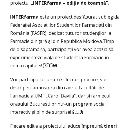
proiectul
„INTERfarma – ediția de toamnă”
.
INTERfarma
este un proiect desfășurat sub egida
Federației Asociațiilor Studenților Farmaciști din
România (FASFR), dedicat tuturor studenților la
Farmacie din țară și din Republica Moldova.Timp
de o săptămână, participanții vor avea ocazia să
experimenteze viața de student la Farmacie în
inima capitalei! 🇷🇴🚂
Vor participa la cursuri și lucrări practice, vor
descoperi atmosfera din cadrul Facultății de
Farmacie a UMF „Carol Davila”, dar și farmecul
orașului București printr-un program social
interactiv și plin de surprize! 🧪🥽🕺
Fiecare ediție a proiectului aduce împreună
tineri