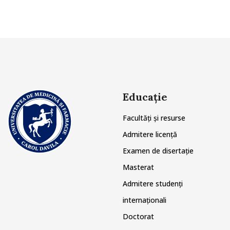
Educație
Facultăți și resurse
Admitere licență
Examen de disertație
Masterat
Admitere studenți
internaționali
Doctorat