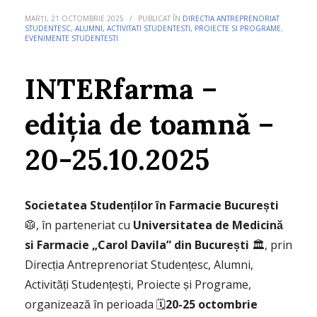
MARȚI, 21 OCTOMBRIE 2025
/
PUBLICAT ÎN
DIRECTIA ANTREPRENORIAT
STUDENTESC, ALUMNI, ACTIVITATI STUDENTESTI, PROIECTE SI PROGRAME
,
EVENIMENTE STUDENTESTI
INTERfarma –
ediția de toamnă –
20-25.10.2025
Societatea Studenților în Farmacie București
🥼, în parteneriat cu
Universitatea de Medicină
si Farmacie „Carol Davila” din București
🏛️, prin
Direcția Antreprenoriat Studențesc, Alumni,
Activități Studențești, Proiecte și Programe,
organizează în perioada 🗓️
20-25 octombrie