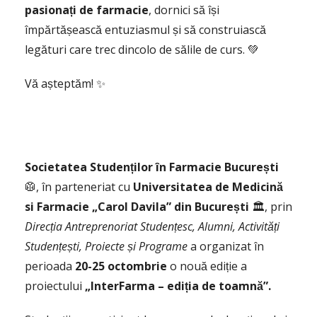
pasionați de farmacie
, dornici să își
împărtășească entuziasmul și să construiască
legături care trec dincolo de sălile de curs. 💚
Vă așteptăm! ✨
Societatea Studenților în Farmacie București
🥼, în parteneriat cu
Universitatea de Medicină
si Farmacie „Carol Davila” din București
🏛️, prin
Direcția Antreprenoriat Studențesc, Alumni, Activități
Studențești, Proiecte și Programe
a organizat în
perioada
20-25 octombrie
o nouă ediție a
proiectului
„InterFarma – ediția de toamnă”.