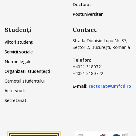
Doctorat
Postuniversitar
Studenți
Contact
Strada Dionisie Lupu Nr. 37,
Viitori studenți
Sector 2, București, România
Servicii sociale
Telefon:
Norme legale
+4021 3180721
Organizatii studențești
+4021 3180722
Carnetul studentului
E-mail:
rectorat@umfcd.ro
Acte studii
Secretariat