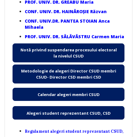
PROF. UNIV. DR. GREABU Maria
CONF. UNIV. DR. HAINĂROȘIE Răzvan
CONF. UNIV.DR. PANTEA STOIAN Anca
Mihaela
PROF. UNIV. DR. SĂLĂVĂSTRU Carmen Maria
Notă privind suspendarea procesului electoral
la nivelul CSUD
Metodologie de alegeri Director CSUD membri
CSUD- Director CSD membri CSD
Calendar alegeri membri CSUD
Alegeri student reprezentant CSUD, CSD
Regulament alegeri student reprezentant CSUD,