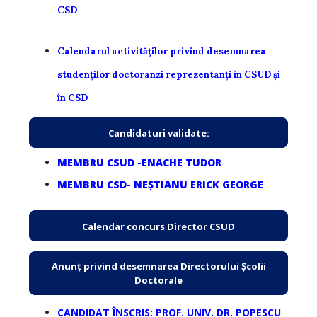
CSD
Calendarul activităților privind desemnarea
studenților doctoranzi reprezentanți în CSUD și
în CSD
Candidaturi validate:
MEMBRU CSUD -ENACHE TUDOR
MEMBRU CSD- NEȘTIANU ERICK GEORGE
Calendar concurs Director CSUD
Anunț privind desemnarea Directorului Școlii
Doctorale
CANDIDAT ÎNSCRIS: PROF. UNIV. DR. POPESCU