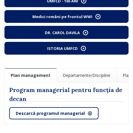
UMFCD - 165 ANI
Medici români pe frontul WWI
DR. CAROL DAVILA
ISTORIA UMFCD
Plan management
Departamente/Discipline
Planu
Program managerial pentru funcţia de
decan
Descarcă programul managerial