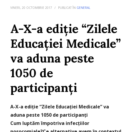
VINERI, 20 OCTOMBRIE 2017
/
PUBLICAT ÎN
GENERAL
A-X-a ediţie “Zilele
Educaţiei Medicale”
va aduna peste
1050 de
participanţi
A-X-a ediţie “Zilele Educaţiei Medicale” va
aduna peste 1050 de participanţi
Cum luptăm împotriva infecţiilor
nosocomiale?Ce alternative avem în contextul