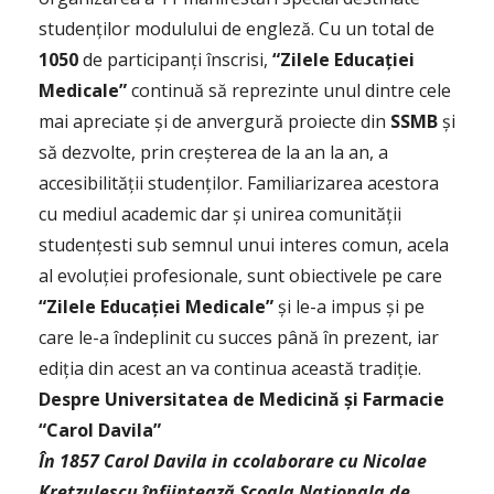
studenților modulului de engleză. Cu un total de
1050
de participanți înscrisi,
“Zilele Educației
Medicale”
continuă să reprezinte unul dintre cele
mai apreciate și de anvergură proiecte din
SSMB
şi
să dezvolte, prin creşterea de la an la an, a
accesibilităţii studenţilor. Familiarizarea acestora
cu mediul academic dar și unirea comunității
studențesti sub semnul unui interes comun, acela
al evoluției profesionale, sunt obiectivele pe care
“Zilele Educației Medicale”
și le-a impus și pe
care le-a îndeplinit cu succes până în prezent, iar
ediția din acest an va continua această tradiţie.
Despre
Universitatea de Medicină şi Farmacie
“Carol Davila”
În 1857 Carol Davila in ccolaborare cu Nicolae
Kretzulescu înființează Şcoala Naţionala de