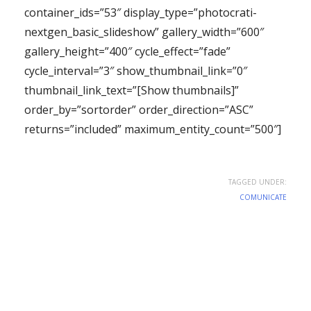
container_ids=”53″ display_type=”photocrati-
nextgen_basic_slideshow” gallery_width=”600″
gallery_height=”400″ cycle_effect=”fade”
cycle_interval=”3″ show_thumbnail_link=”0″
thumbnail_link_text=”[Show thumbnails]”
order_by=”sortorder” order_direction=”ASC”
returns=”included” maximum_entity_count=”500″]
TAGGED UNDER:
COMUNICATE