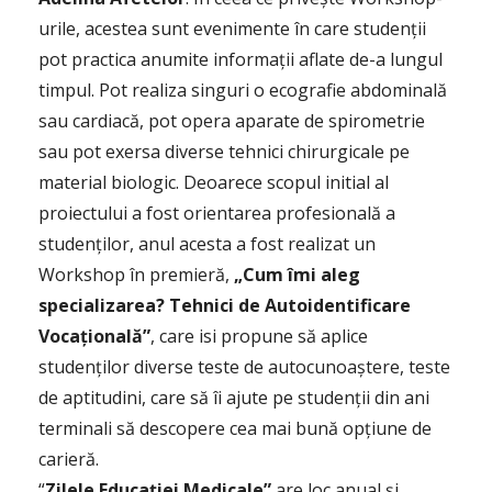
urile, acestea sunt evenimente în care studenţii
pot practica anumite informaţii aflate de-a lungul
timpul. Pot realiza singuri o ecografie abdominală
sau cardiacă, pot opera aparate de spirometrie
sau pot exersa diverse tehnici chirurgicale pe
material biologic. Deoarece scopul initial al
proiectului a fost orientarea profesională a
studenţilor, anul acesta a fost realizat un
Workshop în premieră,
„Cum îmi aleg
specializarea? Tehnici de Autoidentificare
Vocaţională”
, care isi propune să aplice
studenţilor diverse teste de autocunoaştere, teste
de aptitudini, care să îi ajute pe studenţii din ani
terminali să descopere cea mai bună opţiune de
carieră.
“
Zilele Educaţiei Medicale”
are loc anual și,