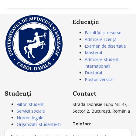
Educație
Facultăți și resurse
Admitere licență
Examen de disertație
Masterat
Admitere studenți
internaționali
Doctorat
Postuniversitar
Studenți
Contact
Viitori studenți
Strada Dionisie Lupu Nr. 37,
Servicii sociale
Sector 2, București, România
Norme legale
Telefon:
Organizatii studențești
+4021 3180721
Carnetul studentului