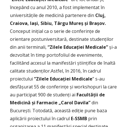
începând cu anul 2010, a fost implementat în
universitățile de medicină partenere din
Cluj,
Craiova, Iași, Sibiu, Târgu Mureș și Brașov.
Conceput inițial ca o serie de conferințe de
orientare postuniversitară, destinate studenților
din anii terminali,
“Zilele Educației Medicale”
și-a
dezvoltat în timp portofoliul de evenimente,
facilitând accesul la manifestări științifice de înaltă
calitate studenților.Astfel, în 2016, în cadrul
proiectului
“Zilele Educației Medicale
” s-au
desfășurat 55 de conferințe și workshopuri la care
au participat 900 de studenți ai
Facultății de
Medicină şi Farmacie „Carol Davila”
din
Bucureşti. Totodată, această ediție pune baza
aplicării proiectului în cadrul
E-SSMB
prin
organizarea a 11 manifestări special destinate