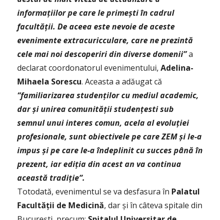
informaţiilor pe care le primeşti în cadrul
facultăţii. De aceea este nevoie de aceste
evenimente extracuricculare, care ne prezintă
cele mai noi descoperiri din diverse domenii”
a
declarat coordonatorul evenimentului,
Adelina-
Mihaela Sorescu
. Aceasta a adăugat că
“
f
amiliarizarea studenților cu mediul academic,
dar și unirea comunității studențesti sub
semnul unui interes comun, acela al evoluției
profesionale, sunt obiectivele pe care ZEM și le-a
impus și pe care le-a îndeplinit cu succes până în
prezent, iar ediția din acest an va continua
această tradiţie”.
Totodată, evenimentul se va desfasura în
Palatul
Facultăţii de Medicină
, dar şi în câteva spitale din
Bucureşti, precum:
Spitalul Universitar de