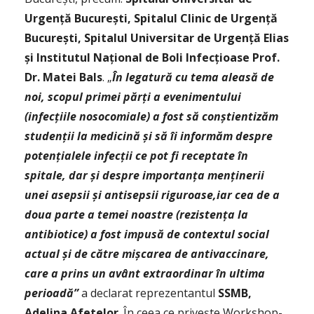
Urgenţă Bucureşti, Spitalul Clinic de Urgenţă
Bucureşti, Spitalul Universitar de Urgenţă Elias
şi Institutul Naţional de Boli Infecţioase Prof.
Dr. Matei Bals
. „
În legatură cu tema aleasă de
noi, scopul primei părţi a evenimentului
(infecţiile nosocomiale) a fost să conştientizăm
studenţii la medicină şi să îi informăm despre
potenţialele infecţii ce pot fi receptate în
spitale, dar şi despre importanţa menţinerii
unei asepsii şi antisepsii riguroase,iar cea de a
doua parte a temei noastre (rezistenţa la
antibiotice) a fost impusă de contextul social
actual şi de către mişcarea de antivaccinare,
care a prins un avânt extraordinar în ultima
perioadă”
a declarat reprezentantul
SSMB,
Adelina Afetelor
. În ceea ce priveşte Workshop-