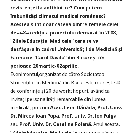
rezistenţei la antibiotice? Cum putem
îmbunătăţi climatul medical românesc?
Acestea sunt doar câteva dintre temele celei
de-a-X-a ediţii a proiectului demarat în 2008,
“Zilele Educaţiei Medicale” care se va
desfăşura în cadrul Universităţii de Medicină şi
Farmacie “Carol Davila” din Bucureşti în
perioada 20martie-02aprilie.
Evenimentul,organizat de către Societatea
Studenţilor în Medicină din Bucureşti, reuneşte 40
de conferinţe şi 20 de workshopuri, având ca
invitați personalități remarcabile din lumea
medicală, precum
Acad. Leon Dănăila
,
Prof. Univ.
Dr. Mircea Ioan Popa
,
Prof. Univ. Dr. Ion Fulga
sau
Prof. Univ. Dr. Catalina Poiană
. Anul acesta,
“Zilele Educaţiei Medicale”
îşi propune găsirea