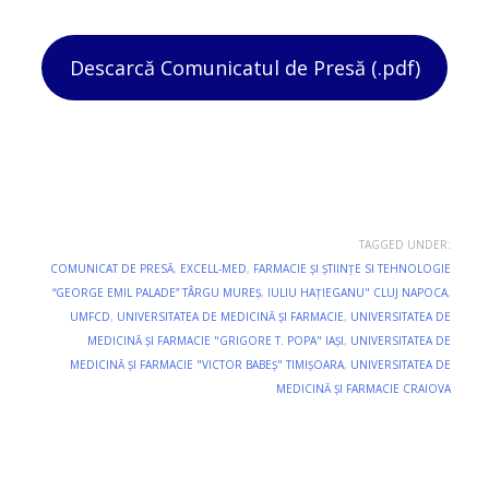
Descarcă Comunicatul de Presă (.pdf)
TAGGED UNDER:
COMUNICAT DE PRESĂ
,
EXCELL-MED
,
FARMACIE ȘI ȘTIINȚE SI TEHNOLOGIE
“GEORGE EMIL PALADE” TÂRGU MUREȘ
,
IULIU HAȚIEGANU" CLUJ NAPOCA
,
UMFCD
,
UNIVERSITATEA DE MEDICINĂ ȘI FARMACIE
,
UNIVERSITATEA DE
MEDICINĂ ȘI FARMACIE "GRIGORE T. POPA" IAȘI
,
UNIVERSITATEA DE
MEDICINĂ ȘI FARMACIE "VICTOR BABEŞ" TIMIȘOARA
,
UNIVERSITATEA DE
MEDICINĂ ȘI FARMACIE CRAIOVA