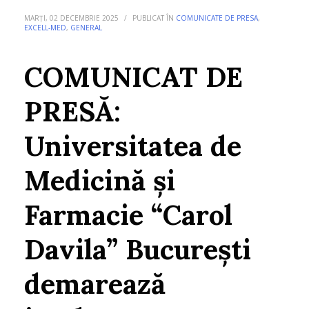
MARȚI, 02 DECEMBRIE 2025
/
PUBLICAT ÎN
COMUNICATE DE PRESA
,
EXCELL-MED
,
GENERAL
COMUNICAT DE
PRESĂ:
Universitatea de
Medicină și
Farmacie “Carol
Davila” București
demarează