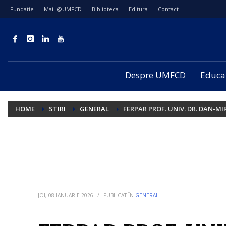
Fundatie
Mail @UMFCD
Biblioteca
Editura
Contact
Despre UMFCD
Educa
HOME
STIRI
GENERAL
FERPAR PROF. UNIV. DR. DAN-M
JOI, 08 IANUARIE 2026
/
PUBLICAT ÎN
GENERAL