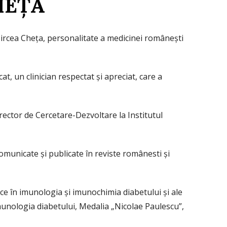
HEȚA
Mircea Cheța, personalitate a medicinei românești
t, un clinician respectat și apreciat, care a
irector de Cercetare-Dezvoltare la Institutul
omunicate și publicate în reviste românesti și
ce în imunologia și imunochimia diabetului și ale
imunologia diabetului, Medalia „Nicolae Paulescu”,