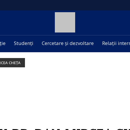
ție
Studenți
Cercetare și dezvoltare
Relații inte
IRCEA CHEȚA