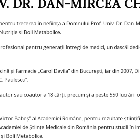
IV. DR. DAN-MIRCEA C
pentru trecerea în neființă a Domnului Prof. Univ. Dr. Dan-
Nutriție și Boli Metabolice.
ofesional pentru generații întregi de medici, un dascăl dedica
ină și Farmacie „Carol Davila” din București, iar din 2007, D
C. Paulescu”.
autor sau coautor a 18 cărți, precum și a peste 550 lucrări, c
ictor Babeș” al Academiei Române, pentru rezultate științifi
 Academiei de Științe Medicale din România pentru studii în 
și Boli Metabolice.