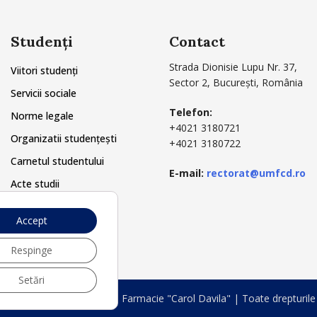
Studenți
Contact
Strada Dionisie Lupu Nr. 37,
Viitori studenți
Sector 2, București, România
Servicii sociale
Telefon:
Norme legale
+4021 3180721
Organizatii studențești
+4021 3180722
Carnetul studentului
E-mail:
rectorat@umfcd.ro
Acte studii
Secretariat
Accept
Respinge
Setări
versitatea de Medicină și Farmacie "Carol Davila" | Toate drepturile