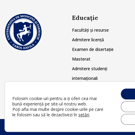
Educație
Facultăți și resurse
Admitere licență
Examen de disertație
Masterat
Admitere studenți
internaționali
Doctorat
Postuniversitar
Folosim cookie-uri pentru a-ți oferi cea mai
bună experiență pe site-ul nostru web.
Poți afla mai multe despre cookie-urile pe care
le folosim sau să le dezactivezi în
setări
.
© 2026 Uni