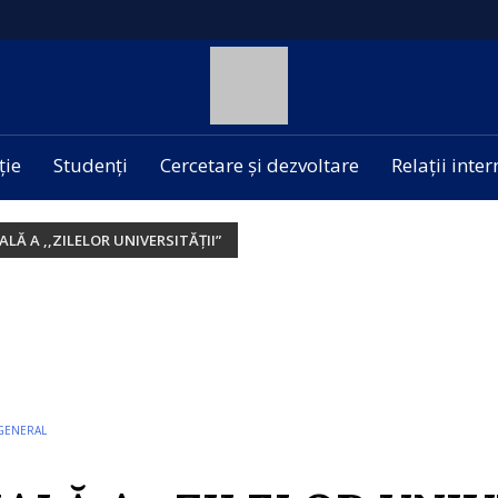
ție
Studenți
Cercetare și dezvoltare
Relații inte
ALĂ A ,,ZILELOR UNIVERSITĂŢII”
GENERAL