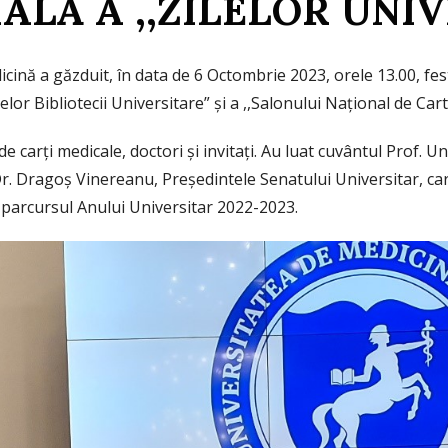
ALĂ A ,,ZILELOR UNIV
ină a găzduit, în data de 6 Octombrie 2023, orele 13.00, festiv
Zilelor Bibliotecii Universitare” şi a ,,Salonului Naţional de Car
 carţi medicale, doctori şi invitaţi. Au luat cuvântul Prof. Uni
 Dr. Dragoş Vinereanu, Preşedintele Senatului Universitar, car
 parcursul Anului Universitar 2022-2023.