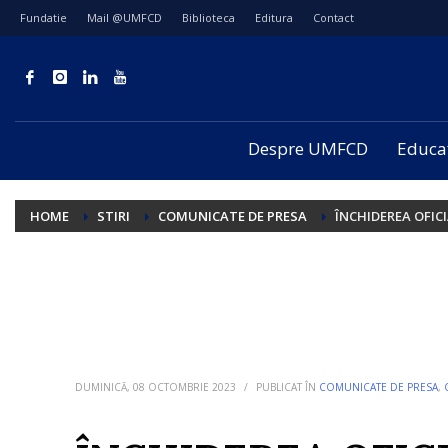
Fundatie
Mail @UMFCD
Biblioteca
Editura
Contact
Despre UMFCD
Educa
HOME
STIRI
COMUNICATE DE PRESA
ÎNCHIDEREA OFICI
DUMINICĂ, 08 OCTOMBRIE 2023
/
PUBLICAT ÎN
COMUNICATE DE PRESA
,