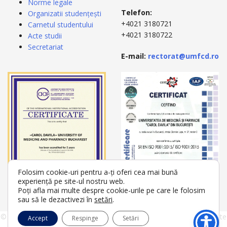
Norme legale
Telefon:
Organizatii studențești
+4021 3180721
Carnetul studentului
+4021 3180722
Acte studii
Secretariat
E-mail:
rectorat@umfcd.ro
Folosim cookie-uri pentru a-ți oferi cea mai bună
experiență pe site-ul nostru web.
Poți afla mai multe despre cookie-urile pe care le folosim
sau să le dezactivezi în
setări
.
© 2026 Universitatea de Medicină și Farmacie "Carol Davila" | Toate
Accept
Respinge
Setări