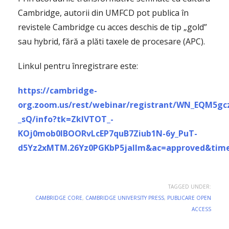
Cambridge, autorii din UMFCD pot publica în
revistele Cambridge cu acces deschis de tip „gold”
sau hybrid, fără a plăti taxele de procesare (APC).
Linkul pentru înregistrare este:
https://cambridge-
org.zoom.us/rest/webinar/registrant/WN_EQM5gc
_sQ/info?tk=ZkIVTOT_-
KOj0mob0lBOORvLcEP7quB7Ziub1N-6y_PuT-
d5Yz2xMTM.26Yz0PGKbP5jaIlm&ac=approved&timez
TAGGED UNDER:
CAMBRIDGE CORE
,
CAMBRIDGE UNIVERSITY PRESS
,
PUBLICARE OPEN
ACCESS