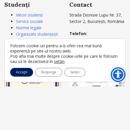
Studenți
Contact
Viitori studenți
Strada Dionisie Lupu Nr. 37,
Servicii sociale
Sector 2, București, România
Norme legale
Telefon:
Organizatii studențești
+4021 3180721
Carnetul studentului
Folosim cookie-uri pentru a-ți oferi cea mai bună
+4021 3180722
Acte studii
experiență pe site-ul nostru web.
Secretariat
Poți afla mai multe despre cookie-urile pe care le folosim
E-mail:
rectorat@umfcd.ro
sau să le dezactivezi în
setări
.
Accept
Respinge
Setări