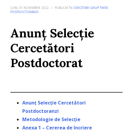
LUNI, 07 NOIEMBRIE 2022
/
PUBLICAT ÎN
CERCETARI GRUP TINTA
POSTDOCTORANZI
Anunț Selecție
Cercetători
Postdoctorat
Anunț Selecție Cercetăto
ri
Postdoctoranzi
Metodologie de Selecție
Anexa 1 – Cererea de încriere