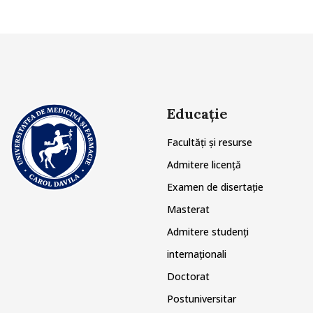
Educație
Facultăți și resurse
Admitere licență
Examen de disertație
Masterat
Admitere studenți
internaționali
Doctorat
Postuniversitar