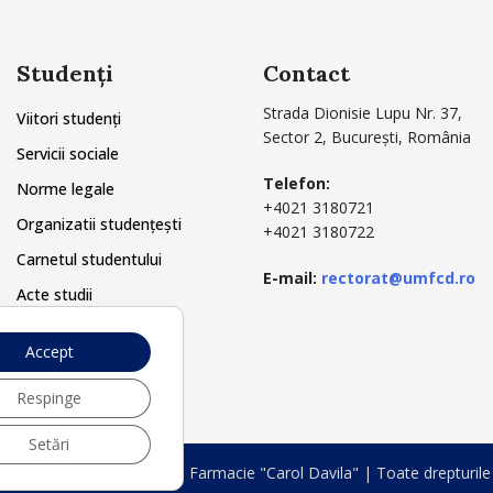
Studenți
Contact
Strada Dionisie Lupu Nr. 37,
Viitori studenți
Sector 2, București, România
Servicii sociale
Telefon:
Norme legale
+4021 3180721
Organizatii studențești
+4021 3180722
Carnetul studentului
E-mail:
rectorat@umfcd.ro
Acte studii
Secretariat
Accept
Respinge
Setări
versitatea de Medicină și Farmacie "Carol Davila" | Toate drepturile