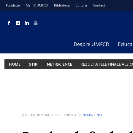
Fundatie
Mail @UMFCD
Biblioteca
Editura
Contact
Despre UMFCD
Educa
HOME
STIRI
NET4SCIENCE
REZULTATELE FINALE ALE 
JOI, 24 NOIEMBRIE 2022
/
PUBLICAT ÎN
NET4SCIENCE