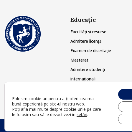
Educație
Facultăți și resurse
Admitere licență
Examen de disertație
Masterat
Admitere studenți
internaționali
Doctorat
Postuniversitar
Folosim cookie-uri pentru a-ți oferi cea mai
bună experiență pe site-ul nostru web.
Poți afla mai multe despre cookie-urile pe care
le folosim sau să le dezactivezi în
setări
.
© 2026 Uni