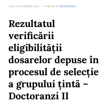
LUNI, 21 NOIEMBRIE 2022
/
PUBLICAT ÎN
NET4SCIENCE
Rezultatul
verificării
eligibilității
dosarelor depuse în
procesul de selecție
a grupului țintă –
Doctoranzi II