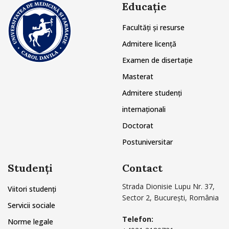
Educație
Facultăți și resurse
Admitere licență
Examen de disertație
Masterat
Admitere studenți
internaționali
Doctorat
Postuniversitar
Studenți
Contact
Strada Dionisie Lupu Nr. 37,
Viitori studenți
Sector 2, București, România
Servicii sociale
Telefon:
Norme legale