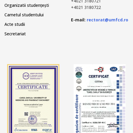
+4021 3180721
Organizatii studențești
+4021 3180722
Carnetul studentului
E-mail:
rectorat@umfcd.ro
Acte studii
Secretariat