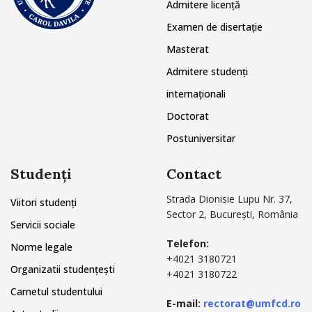
Admitere licență
Examen de disertație
Masterat
Admitere studenți
internaționali
Doctorat
Postuniversitar
Studenți
Contact
Strada Dionisie Lupu Nr. 37,
Viitori studenți
Sector 2, București, România
Servicii sociale
Telefon:
Norme legale
+4021 3180721
Organizatii studențești
+4021 3180722
Carnetul studentului
E-mail:
rectorat@umfcd.ro