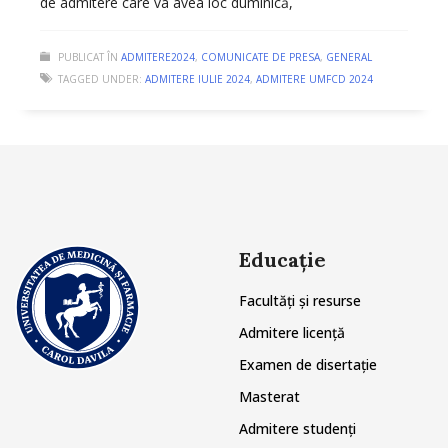
de admitere care va avea loc duminică,
PUBLICAT ÎN
ADMITERE2024
,
COMUNICATE DE PRESA
,
GENERAL
TAGGED UNDER:
ADMITERE IULIE 2024
,
ADMITERE UMFCD 2024
Educație
Facultăți și resurse
Admitere licență
Examen de disertație
Masterat
Admitere studenți