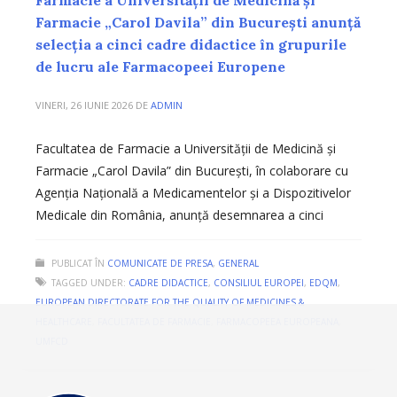
Farmacie „Carol Davila” din București anunță
selecția a cinci cadre didactice în grupurile
de lucru ale Farmacopeei Europene
VINERI, 26 IUNIE 2026
DE
ADMIN
Facultatea de Farmacie a Universității de Medicină și
Farmacie „Carol Davila” din București, în colaborare cu
Agenția Națională a Medicamentelor și a Dispozitivelor
Medicale din România, anunță desemnarea a cinci
PUBLICAT ÎN
COMUNICATE DE PRESA
,
GENERAL
TAGGED UNDER:
CADRE DIDACTICE
,
CONSILIUL EUROPEI
,
EDQM
,
EUROPEAN DIRECTORATE FOR THE QUALITY OF MEDICINES &
HEALTHCARE
,
FACULTATEA DE FARMACIE
,
FARMACOPEEA EUROPEANA
,
UMFCD