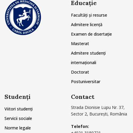
Educație
Facultăți și resurse
Admitere licență
Examen de disertație
Masterat
Admitere studenți
internaționali
Doctorat
Postuniversitar
Studenți
Contact
Strada Dionisie Lupu Nr. 37,
Viitori studenți
Sector 2, București, România
Servicii sociale
Telefon:
Norme legale
+4021 3180721