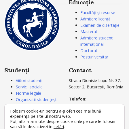
Educație
Facultăți și resurse
Admitere licență
Examen de disertație
Masterat
Admitere studenți
internaționali
Doctorat
Postuniversitar
Studenți
Contact
Viitori studenți
Strada Dionisie Lupu Nr. 37,
Servicii sociale
Sector 2, București, România
Norme legale
Telefon:
Organizatii studențești
+4021 3180721
Carnetul studentului
Folosim cookie-uri pentru a-ți oferi cea mai bună
+4021 3180722
Acte studii
experiență pe site-ul nostru web.
Secretariat
Poți afla mai multe despre cookie-urile pe care le folosim
E-mail:
rectorat@umfcd.ro
sau să le dezactivezi în
setări
.