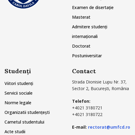
Examen de disertație
Masterat
Admitere studenți
internaționali
Doctorat
Postuniversitar
Studenți
Contact
Strada Dionisie Lupu Nr. 37,
Viitori studenți
Sector 2, București, România
Servicii sociale
Telefon:
Norme legale
+4021 3180721
Organizatii studențești
+4021 3180722
Carnetul studentului
E-mail:
rectorat@umfcd.ro
Acte studii