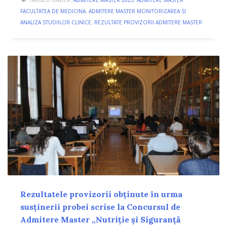
TAGGED UNDER:
ADMITERE MASTER 2025
,
ADMITERE MASTER
FACULTATEA DE MEDICINA
,
ADMITERE MASTER MONITORIZAREA SI
ANALIZA STUDIILOR CLINICE
,
REZULTATE PROVIZORII ADMITERE MASTER
Rezultatele provizorii obținute în urma
susținerii probei scrise la Concursul de
Admitere Master „Nutriție și Siguranță