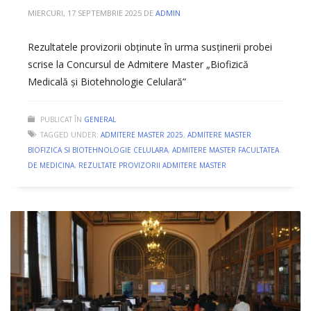
MIERCURI, 17 SEPTEMBRIE 2025
DE
ADMIN
Rezultatele provizorii obținute în urma susținerii probei
scrise la Concursul de Admitere Master „Biofizică
Medicală și Biotehnologie Celulară”
PUBLICAT ÎN
GENERAL
TAGGED UNDER:
ADMITERE MASTER 2025
,
ADMITERE MASTER
BIOFIZICA SI BIOTEHNOLOGIE CELULARA
,
ADMITERE MASTER FACULTATEA
DE MEDICINA
,
REZULTATE PROVIZORII ADMITERE MASTER