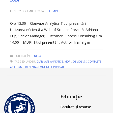
LUNI, 02 DECEMBRIE 2024
DE
ADMIN
Ora 13.30 – Clarivate Analytics Titlul prezentării:
Utilizarea eficientă a Web of Science Prezintă: Adriana
Filip, Senior Manager, Customer Success Consulting Ora
14.00 – MDPI Titlul prezentării: Author Training in
PUBLICAT ÎN
GENERAL
TAGGED UNDER:
CLARIVATE ANALYTICS
,
MDPI
,
OSMOSIS & COMPLETE
ANATOMY
,
PREZENTĂRI ONLINE
,
UPTODATE
Educație
Facultăți și resurse