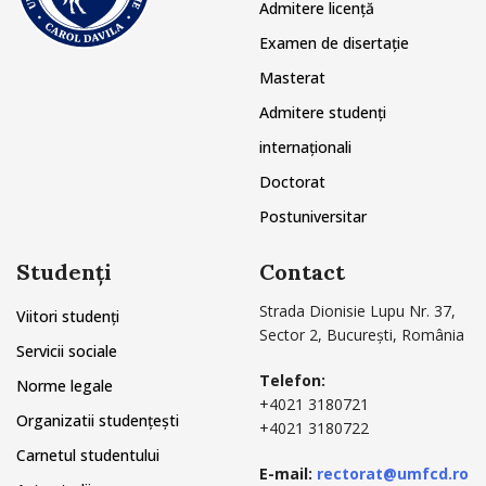
Admitere licență
Examen de disertație
Masterat
Admitere studenți
internaționali
Doctorat
Postuniversitar
Studenți
Contact
Strada Dionisie Lupu Nr. 37,
Viitori studenți
Sector 2, București, România
Servicii sociale
Telefon:
Norme legale
+4021 3180721
Organizatii studențești
+4021 3180722
Carnetul studentului
E-mail:
rectorat@umfcd.ro