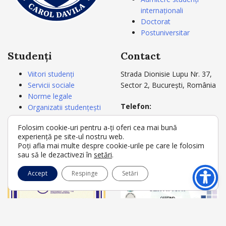
internaționali
Doctorat
Postuniversitar
Studenți
Contact
Viitori studenți
Strada Dionisie Lupu Nr. 37,
Servicii sociale
Sector 2, București, România
Norme legale
Telefon:
Organizatii studențești
+4021 3180721
Carnetul studentului
Folosim cookie-uri pentru a-ți oferi cea mai bună
+4021 3180722
Acte studii
experiență pe site-ul nostru web.
Secretariat
Poți afla mai multe despre cookie-urile pe care le folosim
E-mail:
rectorat@umfcd.ro
sau să le dezactivezi în
setări
.
Accept
Respinge
Setări