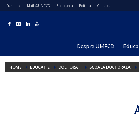
Fundatie
Mail @UMFCD
Biblioteca
Editura
Contact
Despre UMFCD
Educa
HOME
EDUCATIE
DOCTORAT
SCOALA DOCTORALA