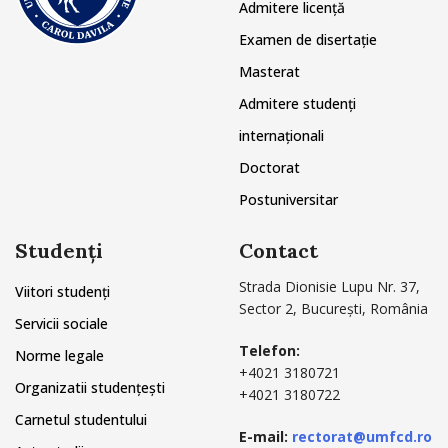
Admitere licență
Examen de disertație
Masterat
Admitere studenți
internaționali
Doctorat
Postuniversitar
Studenți
Contact
Strada Dionisie Lupu Nr. 37,
Viitori studenți
Sector 2, București, România
Servicii sociale
Telefon:
Norme legale
+4021 3180721
Organizatii studențești
+4021 3180722
Carnetul studentului
E-mail:
rectorat@umfcd.ro