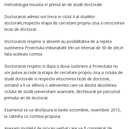
metodologia insusita in primul an de studii doctorale.
Doctoranzii admisi vor trece in ciclul II al studiilor
doctorale,respectiv etapa de cercetare propriu-zisa si intocmirea
tezei de doctorat.
Doctoranzii respinsi si absenti au posibilitatea de a repeta
sustinerea Proiectului imbunatatit intr-un interval de 30 de zile,in
fata aceleasi comisii.
Doctoranzii respinsi si dupa a doua sustinere a Proiectului nu
vor putea accede la etapa de cercetare propriu-zisa a ciclului de
studii doctorale si respectiv intocmirea tezei de doctorat,
urmand a li se elibera o adeverinta care va atesta absolvirea
ciclului de studii universitare avansate, desfasurat pe parcursul
primului an de doctorat.
Examenul se va desfasura in lunile octombrie, noiembrie 2015,
la catedra cu comisia propusa.
Anexam modelul de proces-verbal care va fi completat de