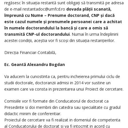
regăsesc în situația restantă sunt obligați să transmită pe adresa
de e-mail
restantadoc@umfcd.ro
dovada plății scanată,
împreună cu Nume – Prenume doctorand,
CNP și dacă
este cazul numele și prenumele persoanei care a achitat
în numele doctorandului la bancă și care a omis să
transmită CNP-ul doctorandului
. Numai în urma îndeplinirii
acestei condiții, aceștia vor fi scoși din situația restanțierilor.
Direcția Financiar-Contabilă,
Ec. Geantă Alexandru Bogdan
Va aducem la cunostinta ca, pentru incheierea primului ciclu de
studii doctorale, doctoranzii admisi in 2014 vor sustine un
examen care va consta in prezentarea unui Proiect de cercetare.
Comisiile vor fi formate din Conducatorul de doctorat ca
Presedinte si doi membrii din catedra sau specialitate cu gradul
didactic minim de conferentiar.
Proiectul de cercetare va fi realizat in domeniul de competenta
al Conducatorului de doctorat si va fi intocmit in acord cu