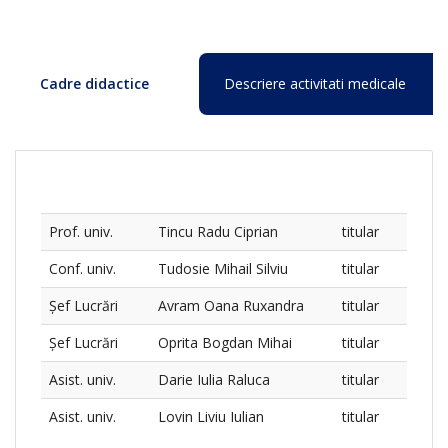
Cadre didactice
Descriere activitati medicale
Prof. univ.
Tincu Radu Ciprian
titular
Conf. univ.
Tudosie Mihail Silviu
titular
Șef Lucrări
Avram Oana Ruxandra
titular
Șef Lucrări
Oprita Bogdan Mihai
titular
Asist. univ.
Darie Iulia Raluca
titular
Asist. univ.
Lovin Liviu Iulian
titular