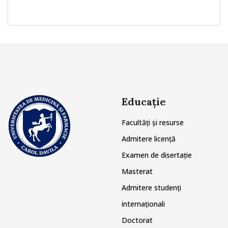
Educație
Facultăți și resurse
Admitere licență
Examen de disertație
Masterat
Admitere studenți
internaționali
Doctorat