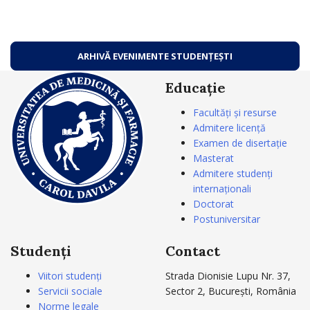
ARHIVĂ EVENIMENTE STUDENȚEȘTI
Educație
Facultăți și resurse
Admitere licență
Examen de disertație
Masterat
Admitere studenți
internaționali
Doctorat
Postuniversitar
Studenți
Contact
Viitori studenți
Strada Dionisie Lupu Nr. 37,
Servicii sociale
Sector 2, București, România
Norme legale