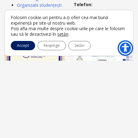
Telefon:
Organizatii studențești
+4021 3180721
Carnetul studentului
Folosim cookie-uri pentru a-ți oferi cea mai bună
+4021 3180722
Acte studii
experiență pe site-ul nostru web.
Secretariat
Poți afla mai multe despre cookie-urile pe care le folosim
E-mail:
rectorat@umfcd.ro
sau să le dezactivezi în
setări
.
Accept
Respinge
Setări
© 2026 Universitatea de Medicină și Farmacie "Carol Davila" | Toate
drepturile rezervate.